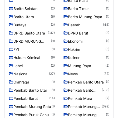
Barito Kuala
(1)
Barito Selatan
Barito Timur
(2)
(1)
Barito Utara
Berita Murung Raya
(6)
(1)
Budaya
Daerah
(2)
(44)
DPRD Barito Utara
DPRD Barut
(317)
(3)
DPRD MURUNG
Ekonomi
(9)
(1)
RAYA
FYI
Hukrim
(1)
(5)
Hukum Kriminal
Kuliner
(9)
(1)
Lahei
Murung Raya
(2)
(2)
Nasional
News
(27)
(72)
Olahraga
Pemkab Barifo Utara
(1)
(1)
Pemkab Barito Utar
Pemkab Barito
(1)
(738)
Utara
Pemkab Barut
Pemkab Mura
(14)
(2)
Pemkab Murung Rata
Pemkab Murung
(1)
(692)
Raya
Pemkab Puruk Cahu
Pemkap Murung
(1)
(1)