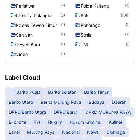
Raya
Peristiwa
Polda Kalteng
(5)
(9)
Polresta Palangka
Polri
(3)
(100)
Raya
Polsek Teweh Timur
Ponorogo
(1)
(1)
Seruyan
Sosial
(1)
(2)
Teweh Baru
TNI
(1)
(1)
Video
(1)
Label Cloud
Barito Kuala
Barito Selatan
Barito Timur
Barito Utara
Berita Murung Raya
Budaya
Daerah
DPRD Barito Utara
DPRD Barut
DPRD MURUNG RAYA
Ekonomi
FYI
Hukrim
Hukum Kriminal
Kuliner
Lahei
Murung Raya
Nasional
News
Olahraga