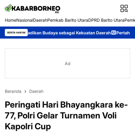
Home
Nasional
Daerah
Pemkab Barito Utara
DPRD Barito Utara
Pemk
ikan Budaya sebagai Kekuatan Daerah
Pertahankan Prestasi, Ser
BERITA HARI INI
Ad
Beranda
Daerah
Peringati Hari Bhayangkara ke-
77, Polri Gelar Turnamen Voli
Kapolri Cup