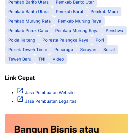
Pemkab Barifo Utara
Pemkab Barito Utar
Pemkab Barito Utara
Pemkab Barut
Pemkab Mura
Pemkab Murung Rata
Pemkab Murung Raya
Pemkab Puruk Cahu
Pemkap Murung Raya
Peristiwa
Polda Kalteng
Polresta Palangka Raya
Polri
Polsek Teweh Timur
Ponorogo
Seruyan
Sosial
Teweh Baru
TNI
Video
Link Cepat
Jasa Pembuatan Website
Jasa Pembuatan Legalitas
Bangun Bisnis atau