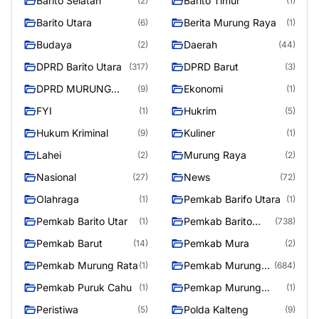
Barito Selatan
Barito Timur
(2)
(1)
Barito Utara
Berita Murung Raya
(6)
(1)
Budaya
Daerah
(2)
(44)
DPRD Barito Utara
DPRD Barut
(317)
(3)
DPRD MURUNG
Ekonomi
(9)
(1)
RAYA
FYI
Hukrim
(1)
(5)
Hukum Kriminal
Kuliner
(9)
(1)
Lahei
Murung Raya
(2)
(2)
Nasional
News
(27)
(72)
Olahraga
Pemkab Barifo Utara
(1)
(1)
Pemkab Barito Utar
Pemkab Barito
(1)
(738)
Utara
Pemkab Barut
Pemkab Mura
(14)
(2)
Pemkab Murung Rata
Pemkab Murung
(1)
(684)
Raya
Pemkab Puruk Cahu
Pemkap Murung
(1)
(1)
Raya
Peristiwa
Polda Kalteng
(5)
(9)