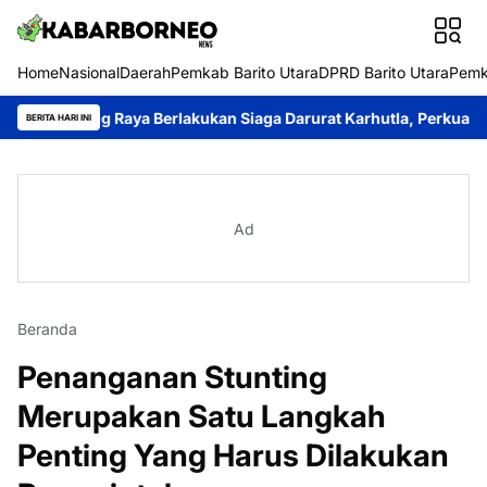
Home
Nasional
Daerah
Pemkab Barito Utara
DPRD Barito Utara
Pemk
ng Raya Berlakukan Siaga Darurat Karhutla, Perkuat Koordinas
BERITA HARI INI
Ad
Beranda
Penanganan Stunting
Merupakan Satu Langkah
Penting Yang Harus Dilakukan