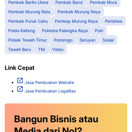
Pemkab Barito Utara
Pemkab Barut
Pemkab Mura
Pemkab Murung Rata
Pemkab Murung Raya
Pemkab Puruk Cahu
Pemkap Murung Raya
Peristiwa
Polda Kalteng
Polresta Palangka Raya
Polri
Polsek Teweh Timur
Ponorogo
Seruyan
Sosial
Teweh Baru
TNI
Video
Link Cepat
Jasa Pembuatan Website
Jasa Pembuatan Legalitas
Bangun Bisnis atau
Media dari Nol?