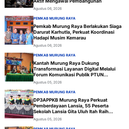
Aktif Mengawal Pembangunan
Agustus 06, 2026
PEMKAB MURUNG RAYA
Pemkab Murung Raya Berlakukan Siaga
Darurat Karhutla, Perkuat Koordinasi
Hadapi Musim Kemarau
Agustus 06, 2026
PEMKAB MURUNG RAYA
Kantah Murung Raya Dukung
Transformasi Layanan Digital Melalui
Forum Komunikasi Publik PTUN
Palangka Raya
Agustus 05, 2026
PEMKAB MURUNG RAYA
DP3APPKB Murung Raya Perkuat
Pemberdayaan Lansia, 55 Peserta
Sekolah Lansia Gita Uluh Itah Raih
Kelulusan
Agustus 05, 2026
PEMKAB MURUNG RAYA