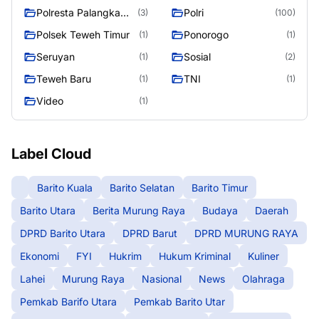
Polresta Palangka
Polri
(3)
(100)
Raya
Polsek Teweh Timur
Ponorogo
(1)
(1)
Seruyan
Sosial
(1)
(2)
Teweh Baru
TNI
(1)
(1)
Video
(1)
Label Cloud
Barito Kuala
Barito Selatan
Barito Timur
Barito Utara
Berita Murung Raya
Budaya
Daerah
DPRD Barito Utara
DPRD Barut
DPRD MURUNG RAYA
Ekonomi
FYI
Hukrim
Hukum Kriminal
Kuliner
Lahei
Murung Raya
Nasional
News
Olahraga
Pemkab Barifo Utara
Pemkab Barito Utar