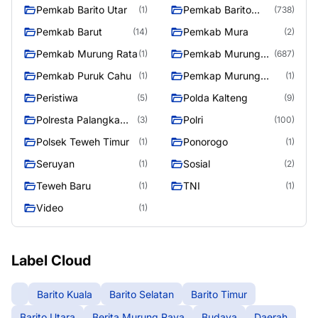
Pemkab Barito Utar
Pemkab Barito
(1)
(738)
Utara
Pemkab Barut
Pemkab Mura
(14)
(2)
Pemkab Murung Rata
Pemkab Murung
(1)
(687)
Raya
Pemkab Puruk Cahu
Pemkap Murung
(1)
(1)
Raya
Peristiwa
Polda Kalteng
(5)
(9)
Polresta Palangka
Polri
(3)
(100)
Raya
Polsek Teweh Timur
Ponorogo
(1)
(1)
Seruyan
Sosial
(1)
(2)
Teweh Baru
TNI
(1)
(1)
Video
(1)
Label Cloud
Barito Kuala
Barito Selatan
Barito Timur
Barito Utara
Berita Murung Raya
Budaya
Daerah