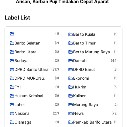
Arisan, Korban Puji Tindakan Cepat Aparat
Label List
(1)
Barito Kuala
(1)
Barito Selatan
Barito Timur
(2)
(1)
Barito Utara
Berita Murung Raya
(6)
(1)
Budaya
Daerah
(2)
(44)
DPRD Barito Utara
DPRD Barut
(317)
(3)
DPRD MURUNG
Ekonomi
(9)
(1)
RAYA
FYI
Hukrim
(1)
(5)
Hukum Kriminal
Kuliner
(9)
(1)
Lahei
Murung Raya
(2)
(2)
Nasional
News
(27)
(72)
Olahraga
Pemkab Barifo Utara
(1)
(1)