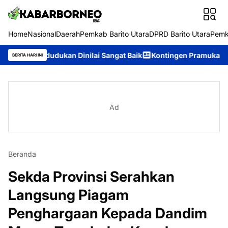
Home
Nasional
Daerah
Pemkab Barito Utara
DPRD Barito Utara
Pemk
udukan Dinilai Sangat Baik
Kontingen Pramuka Murung Raya Si
BERITA HARI INI
Ad
Beranda
Sekda Provinsi Serahkan
Langsung Piagam
Penghargaan Kepada Dandim