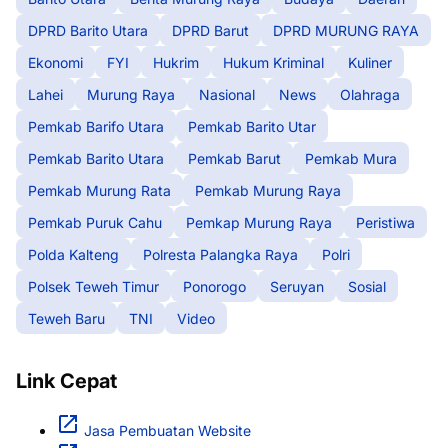
DPRD Barito Utara
DPRD Barut
DPRD MURUNG RAYA
Ekonomi
FYI
Hukrim
Hukum Kriminal
Kuliner
Lahei
Murung Raya
Nasional
News
Olahraga
Pemkab Barifo Utara
Pemkab Barito Utar
Pemkab Barito Utara
Pemkab Barut
Pemkab Mura
Pemkab Murung Rata
Pemkab Murung Raya
Pemkab Puruk Cahu
Pemkap Murung Raya
Peristiwa
Polda Kalteng
Polresta Palangka Raya
Polri
Polsek Teweh Timur
Ponorogo
Seruyan
Sosial
Teweh Baru
TNI
Video
Link Cepat
Jasa Pembuatan Website