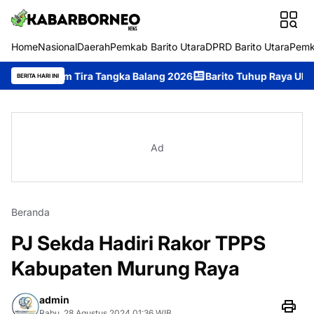
Home
Nasional
Daerah
Pemkab Barito Utara
DPRD Barito Utara
Pemk
um Tira Tangka Balang 2026
Barito Tuhup Raya Ukir Prestasi, Jua
BERITA HARI INI
Ad
Beranda
PJ Sekda Hadiri Rakor TPPS
Kabupaten Murung Raya
admin
Rabu, 28 Agustus 2024 01:36 WIB