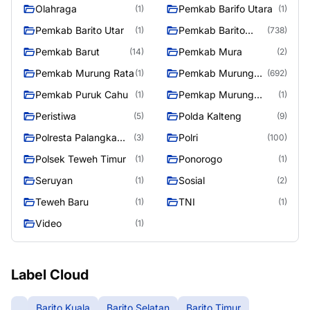
Olahraga
Pemkab Barifo Utara
(1)
(1)
Pemkab Barito Utar
Pemkab Barito
(1)
(738)
Utara
Pemkab Barut
Pemkab Mura
(14)
(2)
Pemkab Murung Rata
Pemkab Murung
(1)
(692)
Raya
Pemkab Puruk Cahu
Pemkap Murung
(1)
(1)
Raya
Peristiwa
Polda Kalteng
(5)
(9)
Polresta Palangka
Polri
(3)
(100)
Raya
Polsek Teweh Timur
Ponorogo
(1)
(1)
Seruyan
Sosial
(1)
(2)
Teweh Baru
TNI
(1)
(1)
Video
(1)
Label Cloud
Barito Kuala
Barito Selatan
Barito Timur