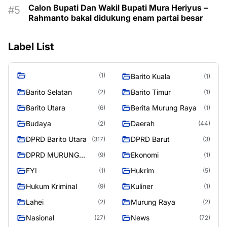
Calon Bupati Dan Wakil Bupati Mura Heriyus –
Rahmanto bakal didukung enam partai besar
Label List
(1)
Barito Kuala
(1)
Barito Selatan
Barito Timur
(2)
(1)
Barito Utara
Berita Murung Raya
(6)
(1)
Budaya
Daerah
(2)
(44)
DPRD Barito Utara
DPRD Barut
(317)
(3)
DPRD MURUNG
Ekonomi
(9)
(1)
RAYA
FYI
Hukrim
(1)
(5)
Hukum Kriminal
Kuliner
(9)
(1)
Lahei
Murung Raya
(2)
(2)
Nasional
News
(27)
(72)