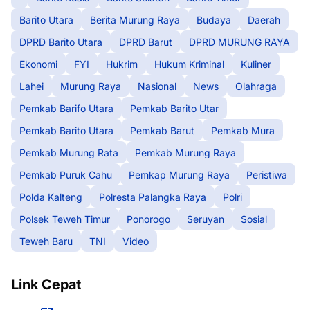
Barito Utara
Berita Murung Raya
Budaya
Daerah
DPRD Barito Utara
DPRD Barut
DPRD MURUNG RAYA
Ekonomi
FYI
Hukrim
Hukum Kriminal
Kuliner
Lahei
Murung Raya
Nasional
News
Olahraga
Pemkab Barifo Utara
Pemkab Barito Utar
Pemkab Barito Utara
Pemkab Barut
Pemkab Mura
Pemkab Murung Rata
Pemkab Murung Raya
Pemkab Puruk Cahu
Pemkap Murung Raya
Peristiwa
Polda Kalteng
Polresta Palangka Raya
Polri
Polsek Teweh Timur
Ponorogo
Seruyan
Sosial
Teweh Baru
TNI
Video
Link Cepat