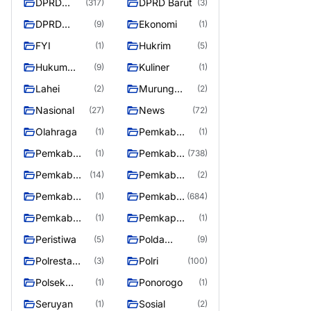
DPRD
DPRD Barut
(317)
(3)
Barito
DPRD
Ekonomi
(9)
(1)
Utara
MURUNG
FYI
Hukrim
(1)
(5)
RAYA
Hukum
Kuliner
(9)
(1)
Kriminal
Lahei
Murung
(2)
(2)
Raya
Nasional
News
(27)
(72)
Olahraga
Pemkab
(1)
(1)
Barifo Utara
Pemkab
Pemkab
(1)
(738)
Barito Utar
Barito
Pemkab
Pemkab
(14)
(2)
Utara
Barut
Mura
Pemkab
Pemkab
(1)
(684)
Murung Rata
Murung
Pemkab
Pemkap
(1)
(1)
Raya
Puruk Cahu
Murung
Peristiwa
Polda
(5)
(9)
Raya
Kalteng
Polresta
Polri
(3)
(100)
Palangka
Polsek
Ponorogo
(1)
(1)
Raya
Teweh Timur
Seruyan
Sosial
(1)
(2)