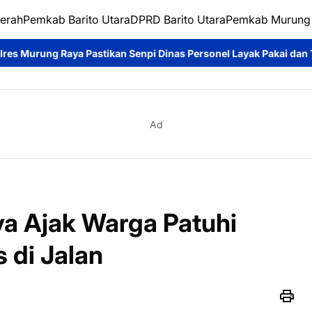
erah
Pemkab Barito Utara
DPRD Barito Utara
Pemkab Murung
stikan Senpi Dinas Personel Layak Pakai dan Tertib Administrasi
Ad
a Ajak Warga Patuhi
s di Jalan