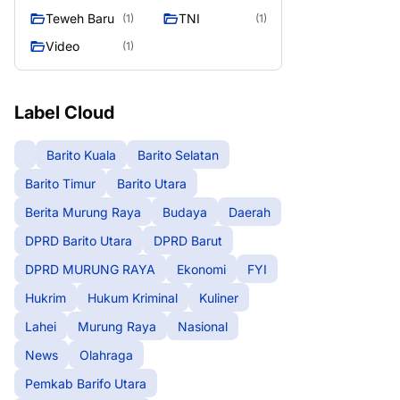
Teweh Baru
TNI
(1)
(1)
Video
(1)
Label Cloud
Barito Kuala
Barito Selatan
Barito Timur
Barito Utara
Berita Murung Raya
Budaya
Daerah
DPRD Barito Utara
DPRD Barut
DPRD MURUNG RAYA
Ekonomi
FYI
Hukrim
Hukum Kriminal
Kuliner
Lahei
Murung Raya
Nasional
News
Olahraga
Pemkab Barifo Utara