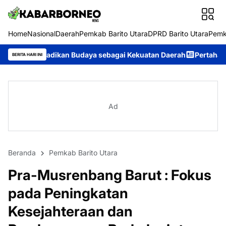
Home
Nasional
Daerah
Pemkab Barito Utara
DPRD Barito Utara
Pemk
an Budaya sebagai Kekuatan Daerah
Pertahankan Prestasi, Serib
BERITA HARI INI
Ad
Beranda
Pemkab Barito Utara
Pra-Musrenbang Barut : Fokus
pada Peningkatan
Kesejahteraan dan