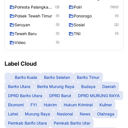
Polresta Palangka
Polri
(3)
(100)
Raya
Polsek Teweh Timur
Ponorogo
(1)
(1)
Seruyan
Sosial
(1)
(2)
Teweh Baru
TNI
(1)
(1)
Video
(1)
Label Cloud
Barito Kuala
Barito Selatan
Barito Timur
Barito Utara
Berita Murung Raya
Budaya
Daerah
DPRD Barito Utara
DPRD Barut
DPRD MURUNG RAYA
Ekonomi
FYI
Hukrim
Hukum Kriminal
Kuliner
Lahei
Murung Raya
Nasional
News
Olahraga
Pemkab Barifo Utara
Pemkab Barito Utar