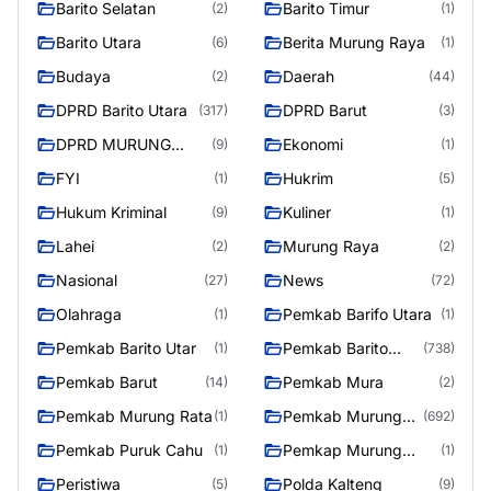
Barito Selatan
Barito Timur
(2)
(1)
Barito Utara
Berita Murung Raya
(6)
(1)
Budaya
Daerah
(2)
(44)
DPRD Barito Utara
DPRD Barut
(317)
(3)
DPRD MURUNG
Ekonomi
(9)
(1)
RAYA
FYI
Hukrim
(1)
(5)
Hukum Kriminal
Kuliner
(9)
(1)
Lahei
Murung Raya
(2)
(2)
Nasional
News
(27)
(72)
Olahraga
Pemkab Barifo Utara
(1)
(1)
Pemkab Barito Utar
Pemkab Barito
(1)
(738)
Utara
Pemkab Barut
Pemkab Mura
(14)
(2)
Pemkab Murung Rata
Pemkab Murung
(1)
(692)
Raya
Pemkab Puruk Cahu
Pemkap Murung
(1)
(1)
Raya
Peristiwa
Polda Kalteng
(5)
(9)