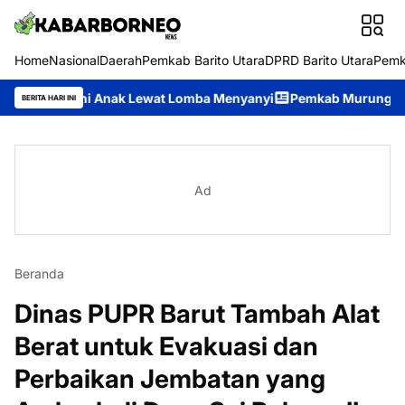
Home
Nasional
Daerah
Pemkab Barito Utara
DPRD Barito Utara
Pemk
eni Anak Lewat Lomba Menyanyi
Pemkab Murung Raya Perkuat K
BERITA HARI INI
Ad
Beranda
Dinas PUPR Barut Tambah Alat
Berat untuk Evakuasi dan
Perbaikan Jembatan yang