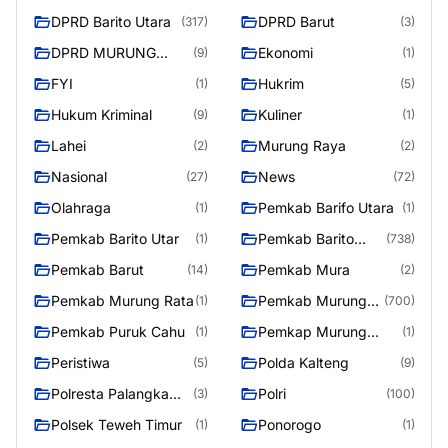
DPRD Barito Utara
DPRD Barut
(317)
(3)
DPRD MURUNG
Ekonomi
(9)
(1)
RAYA
FYI
Hukrim
(1)
(5)
Hukum Kriminal
Kuliner
(9)
(1)
Lahei
Murung Raya
(2)
(2)
Nasional
News
(27)
(72)
Olahraga
Pemkab Barifo Utara
(1)
(1)
Pemkab Barito Utar
Pemkab Barito
(1)
(738)
Utara
Pemkab Barut
Pemkab Mura
(14)
(2)
Pemkab Murung Rata
Pemkab Murung
(1)
(700)
Raya
Pemkab Puruk Cahu
Pemkap Murung
(1)
(1)
Raya
Peristiwa
Polda Kalteng
(5)
(9)
Polresta Palangka
Polri
(3)
(100)
Raya
Polsek Teweh Timur
Ponorogo
(1)
(1)