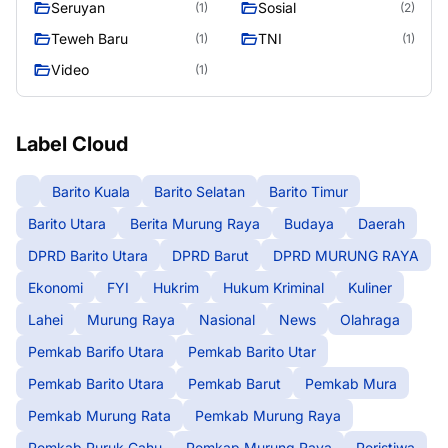
Seruyan
Sosial
(1)
(2)
Teweh Baru
TNI
(1)
(1)
Video
(1)
Label Cloud
Barito Kuala
Barito Selatan
Barito Timur
Barito Utara
Berita Murung Raya
Budaya
Daerah
DPRD Barito Utara
DPRD Barut
DPRD MURUNG RAYA
Ekonomi
FYI
Hukrim
Hukum Kriminal
Kuliner
Lahei
Murung Raya
Nasional
News
Olahraga
Pemkab Barifo Utara
Pemkab Barito Utar
Pemkab Barito Utara
Pemkab Barut
Pemkab Mura
Pemkab Murung Rata
Pemkab Murung Raya
Pemkab Puruk Cahu
Pemkap Murung Raya
Peristiwa