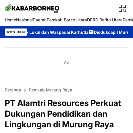
Home
Nasional
Daerah
Pemkab Barito Utara
DPRD Barito Utara
Pemk
l dan Waspadai Karhutla
Disdukcapil Murung Raya Catat IKM 93
BERITA HARI INI
Ad
Beranda
Pemkab Murung Raya
PT Alamtri Resources Perkuat
Dukungan Pendidikan dan
Lingkungan di Murung Raya