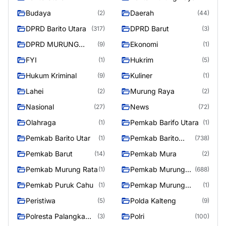
Budaya
Daerah
(2)
(44)
DPRD Barito Utara
DPRD Barut
(317)
(3)
DPRD MURUNG
Ekonomi
(9)
(1)
RAYA
FYI
Hukrim
(1)
(5)
Hukum Kriminal
Kuliner
(9)
(1)
Lahei
Murung Raya
(2)
(2)
Nasional
News
(27)
(72)
Olahraga
Pemkab Barifo Utara
(1)
(1)
Pemkab Barito Utar
Pemkab Barito
(1)
(738)
Utara
Pemkab Barut
Pemkab Mura
(14)
(2)
Pemkab Murung Rata
Pemkab Murung
(1)
(688)
Raya
Pemkab Puruk Cahu
Pemkap Murung
(1)
(1)
Raya
Peristiwa
Polda Kalteng
(5)
(9)
Polresta Palangka
Polri
(3)
(100)