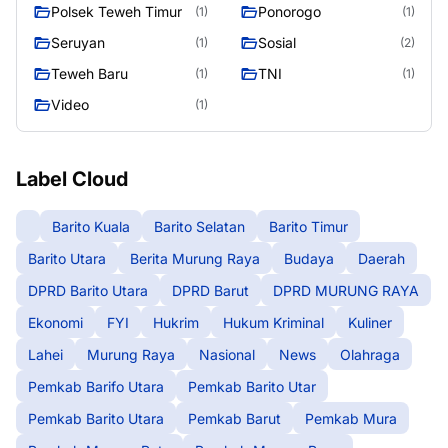
Raya
Polsek Teweh Timur
Ponorogo
(1)
(1)
Seruyan
Sosial
(1)
(2)
Teweh Baru
TNI
(1)
(1)
Video
(1)
Label Cloud
Barito Kuala
Barito Selatan
Barito Timur
Barito Utara
Berita Murung Raya
Budaya
Daerah
DPRD Barito Utara
DPRD Barut
DPRD MURUNG RAYA
Ekonomi
FYI
Hukrim
Hukum Kriminal
Kuliner
Lahei
Murung Raya
Nasional
News
Olahraga
Pemkab Barifo Utara
Pemkab Barito Utar
Pemkab Barito Utara
Pemkab Barut
Pemkab Mura