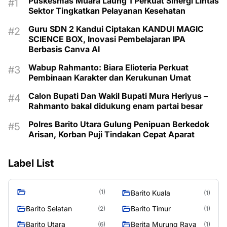
Puskesmas Muara Laung 1 Perkuat Sinergi Lintas
Sektor Tingkatkan Pelayanan Kesehatan
Guru SDN 2 Kandui Ciptakan KANDUI MAGIC
SCIENCE BOX, Inovasi Pembelajaran IPA
Berbasis Canva AI
Wabup Rahmanto: Biara Elioteria Perkuat
Pembinaan Karakter dan Kerukunan Umat
Calon Bupati Dan Wakil Bupati Mura Heriyus –
Rahmanto bakal didukung enam partai besar
Polres Barito Utara Gulung Penipuan Berkedok
Arisan, Korban Puji Tindakan Cepat Aparat
Label List
(1)
Barito Kuala
(1)
Barito Selatan
Barito Timur
(2)
(1)
Barito Utara
Berita Murung Raya
(6)
(1)