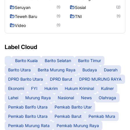
Seruyan
Sosial
(1)
(2)
Teweh Baru
TNI
(1)
(1)
Video
(1)
Label Cloud
Barito Kuala
Barito Selatan
Barito Timur
Barito Utara
Berita Murung Raya
Budaya
Daerah
DPRD Barito Utara
DPRD Barut
DPRD MURUNG RAYA
Ekonomi
FYI
Hukrim
Hukum Kriminal
Kuliner
Lahei
Murung Raya
Nasional
News
Olahraga
Pemkab Barifo Utara
Pemkab Barito Utar
Pemkab Barito Utara
Pemkab Barut
Pemkab Mura
Pemkab Murung Rata
Pemkab Murung Raya