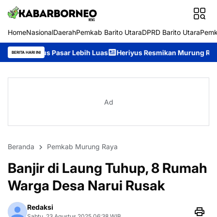
Home
Nasional
Daerah
Pemkab Barito Utara
DPRD Barito Utara
Pemk
ar Lebih Luas
Heriyus Resmikan Murung Raya Expo 2026, Ajak
BERITA HARI INI
Ad
Beranda
Pemkab Murung Raya
Banjir di Laung Tuhup, 8 Rumah
Warga Desa Narui Rusak
Redaksi
Sabtu, 23 Agustus 2025 06:38 WIB