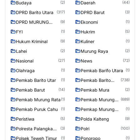
Budaya
Daerah
(2)
(44)
DPRD Barito Utara
DPRD Barut
(317)
(3)
DPRD MURUNG
Ekonomi
(9)
(1)
RAYA
FYI
Hukrim
(1)
(5)
Hukum Kriminal
Kuliner
(9)
(1)
Lahei
Murung Raya
(2)
(2)
Nasional
News
(27)
(72)
Olahraga
Pemkab Barifo Utara
(1)
(1)
Pemkab Barito Utar
Pemkab Barito
(1)
(738)
Utara
Pemkab Barut
Pemkab Mura
(14)
(2)
Pemkab Murung Rata
Pemkab Murung
(1)
(689)
Raya
Pemkab Puruk Cahu
Pemkap Murung
(1)
(1)
Raya
Peristiwa
Polda Kalteng
(5)
(9)
Polresta Palangka
Polri
(3)
(100)
Raya
Polsek Teweh Timur
Ponorogo
(1)
(1)