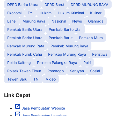
DPRD Barito Utara
DPRD Barut
DPRD MURUNG RAYA
Ekonomi
FYI
Hukrim
Hukum Kriminal
Kuliner
Lahei
Murung Raya
Nasional
News
Olahraga
Pemkab Barifo Utara
Pemkab Barito Utar
Pemkab Barito Utara
Pemkab Barut
Pemkab Mura
Pemkab Murung Rata
Pemkab Murung Raya
Pemkab Puruk Cahu
Pemkap Murung Raya
Peristiwa
Polda Kalteng
Polresta Palangka Raya
Polri
Polsek Teweh Timur
Ponorogo
Seruyan
Sosial
Teweh Baru
TNI
Video
Link Cepat
Jasa Pembuatan Website
Jasa Pembuatan Legalitas