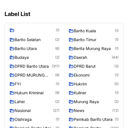
Label List
(1)
Barito Kuala
(1)
Barito Selatan
Barito Timur
(2)
(1)
Barito Utara
Berita Murung Raya
(6)
(1)
Budaya
Daerah
(2)
(44)
DPRD Barito Utara
DPRD Barut
(317)
(3)
DPRD MURUNG
Ekonomi
(9)
(1)
RAYA
FYI
Hukrim
(1)
(5)
Hukum Kriminal
Kuliner
(9)
(1)
Lahei
Murung Raya
(2)
(2)
Nasional
News
(27)
(72)
Olahraga
Pemkab Barifo Utara
(1)
(1)