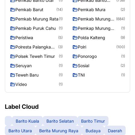
Pemkab Barito Utar
Pemkab Barito
(1)
(738)
Utara
Pemkab Barut
Pemkab Mura
(14)
(2)
Pemkab Murung Rata
Pemkab Murung
(1)
(684)
Raya
Pemkab Puruk Cahu
Pemkap Murung
(1)
(1)
Raya
Peristiwa
Polda Kalteng
(5)
(9)
Polresta Palangka
Polri
(3)
(100)
Raya
Polsek Teweh Timur
Ponorogo
(1)
(1)
Seruyan
Sosial
(1)
(2)
Teweh Baru
TNI
(1)
(1)
Video
(1)
Label Cloud
Barito Kuala
Barito Selatan
Barito Timur
Barito Utara
Berita Murung Raya
Budaya
Daerah