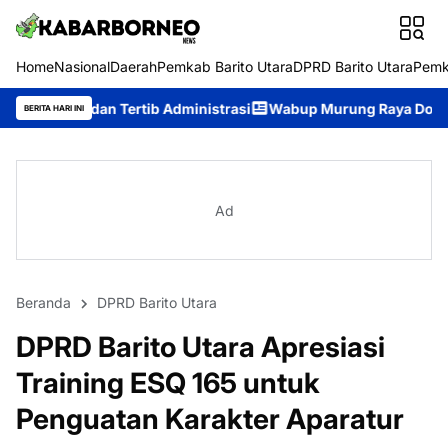
Home
Nasional
Daerah
Pemkab Barito Utara
DPRD Barito Utara
Pemk
ertib Administrasi
Wabup Murung Raya Dorong Pemerintahan T
BERITA HARI INI
Ad
Beranda
DPRD Barito Utara
DPRD Barito Utara Apresiasi
Training ESQ 165 untuk
Penguatan Karakter Aparatur