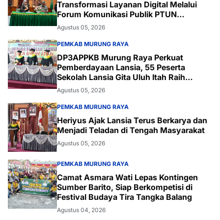
Transformasi Layanan Digital Melalui
Forum Komunikasi Publik PTUN
Palangka Raya
Agustus 05, 2026
PEMKAB MURUNG RAYA
DP3APPKB Murung Raya Perkuat
Pemberdayaan Lansia, 55 Peserta
Sekolah Lansia Gita Uluh Itah Raih
Kelulusan
Agustus 05, 2026
PEMKAB MURUNG RAYA
Heriyus Ajak Lansia Terus Berkarya dan
Menjadi Teladan di Tengah Masyarakat
Agustus 05, 2026
PEMKAB MURUNG RAYA
Camat Asmara Wati Lepas Kontingen
Sumber Barito, Siap Berkompetisi di
Festival Budaya Tira Tangka Balang
Agustus 04, 2026