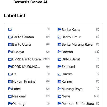
Berbasis Canva AI
Label List
(1)
Barito Kuala
(1)
Barito Selatan
Barito Timur
(2)
(1)
Barito Utara
Berita Murung Raya
(6)
(1)
Budaya
Daerah
(2)
(44)
DPRD Barito Utara
DPRD Barut
(317)
(3)
DPRD MURUNG
Ekonomi
(9)
(1)
RAYA
FYI
Hukrim
(1)
(5)
Hukum Kriminal
Kuliner
(9)
(1)
Lahei
Murung Raya
(2)
(2)
Nasional
News
(27)
(72)
Olahraga
Pemkab Barifo Utara
(1)
(1)