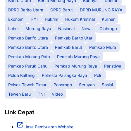
Barito Utara
Berita Murung Raya
Budaya
Daerah
DPRD Barito Utara
DPRD Barut
DPRD MURUNG RAYA
Ekonomi
FYI
Hukrim
Hukum Kriminal
Kuliner
Lahei
Murung Raya
Nasional
News
Olahraga
Pemkab Barifo Utara
Pemkab Barito Utar
Pemkab Barito Utara
Pemkab Barut
Pemkab Mura
Pemkab Murung Rata
Pemkab Murung Raya
Pemkab Puruk Cahu
Pemkap Murung Raya
Peristiwa
Polda Kalteng
Polresta Palangka Raya
Polri
Polsek Teweh Timur
Ponorogo
Seruyan
Sosial
Teweh Baru
TNI
Video
Link Cepat
Jasa Pembuatan Website