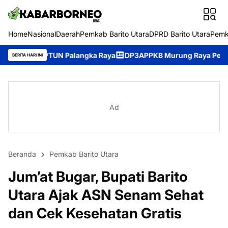
Home
Nasional
Daerah
Pemkab Barito Utara
DPRD Barito Utara
Pemk
angka Raya
DP3APPKB Murung Raya Perkuat Pemberdayaan Lansia,
BERITA HARI INI
Ad
Beranda
Pemkab Barito Utara
Jum’at Bugar, Bupati Barito
Utara Ajak ASN Senam Sehat
dan Cek Kesehatan Gratis