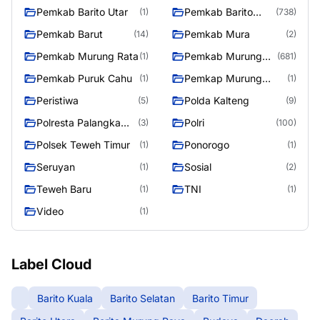
Pemkab Barito Utar
Pemkab Barito
(1)
(738)
Utara
Pemkab Barut
Pemkab Mura
(14)
(2)
Pemkab Murung Rata
Pemkab Murung
(1)
(681)
Raya
Pemkab Puruk Cahu
Pemkap Murung
(1)
(1)
Raya
Peristiwa
Polda Kalteng
(5)
(9)
Polresta Palangka
Polri
(3)
(100)
Raya
Polsek Teweh Timur
Ponorogo
(1)
(1)
Seruyan
Sosial
(1)
(2)
Teweh Baru
TNI
(1)
(1)
Video
(1)
Label Cloud
Barito Kuala
Barito Selatan
Barito Timur