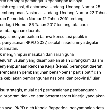
 serta berbagai pemangku kepentingan lainnya.
mlah regulasi, di antaranya Undang-Undang Nomor 25
 Pembangunan Nasional, Undang-Undang Nomor 23 Tahun
uran Pemerintah Nomor 12 Tahun 2019 tentang
endagri Nomor 86 Tahun 2017 tentang tata cara
 pembangunan daerah.
ajaya, menyampaikan bahwa konsultasi publik ini
s penyusunan RKPD 2027, setelah sebelumnya digelar
kecamatan.
tuk menghimpun masukan dan saran guna
eluruh usulan yang disampaikan akan dirangkum dalam
penyempurnaan Rencana Kerja (Renja) perangkat daerah.
 perencanaan pembangunan benar-benar partisipatif dan
a kebijakan pembangunan nasional dan provinsi,” ujar
 isu strategis, mulai dari permasalahan pembangunan
gga program dan kegiatan beserta target kinerja yang akan
an awal RKPD oleh Kepala Bapperida, penyampaian data