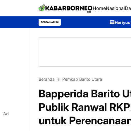
Home
Nasional
Da
Heriyus Resmikan Murung Raya Exp
BERITA HARI INI
Beranda
Pemkab Barito Utara
Bapperida Barito U
Publik Ranwal RKP
Ad
untuk Perencanaa