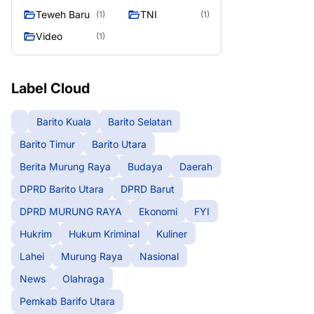
Teweh Baru
TNI
(1)
(1)
Video
(1)
Label Cloud
Barito Kuala
Barito Selatan
Barito Timur
Barito Utara
Berita Murung Raya
Budaya
Daerah
DPRD Barito Utara
DPRD Barut
DPRD MURUNG RAYA
Ekonomi
FYI
Hukrim
Hukum Kriminal
Kuliner
Lahei
Murung Raya
Nasional
News
Olahraga
Pemkab Barifo Utara