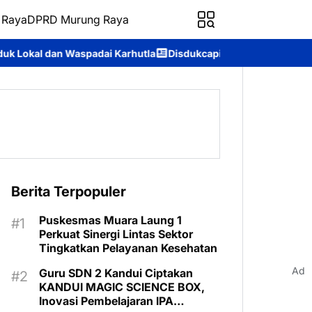
 Raya
DPRD Murung Raya
rhutla
Disdukcapil Murung Raya Catat IKM 93,84, Pelayanan Adm
Berita Terpopuler
Puskesmas Muara Laung 1
Perkuat Sinergi Lintas Sektor
Tingkatkan Pelayanan Kesehatan
Ad
Guru SDN 2 Kandui Ciptakan
KANDUI MAGIC SCIENCE BOX,
Inovasi Pembelajaran IPA