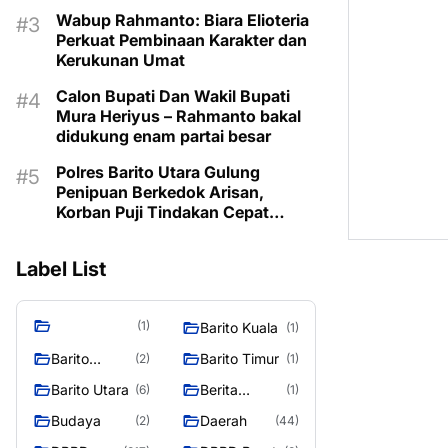
Berbasis Canva AI
Wabup Rahmanto: Biara Elioteria
Perkuat Pembinaan Karakter dan
Kerukunan Umat
Calon Bupati Dan Wakil Bupati
Mura Heriyus – Rahmanto bakal
didukung enam partai besar
Polres Barito Utara Gulung
Penipuan Berkedok Arisan,
Korban Puji Tindakan Cepat
Aparat
Label List
(1)
Barito Kuala
(1)
Barito
Barito Timur
(2)
(1)
Selatan
Barito Utara
Berita
(6)
(1)
Murung
Budaya
Daerah
(2)
(44)
Raya