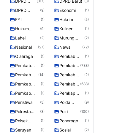
DPRD
DPRD Barut
(317)
(3)
Barito
DPRD
Ekonomi
(9)
(1)
Utara
MURUNG
FYI
Hukrim
(1)
(5)
RAYA
Hukum
Kuliner
(9)
(1)
Kriminal
Lahei
Murung
(2)
(2)
Raya
Nasional
News
(27)
(72)
Olahraga
Pemkab
(1)
(1)
Barifo Utara
Pemkab
Pemkab
(1)
(738)
Barito Utar
Barito
Pemkab
Pemkab
(14)
(2)
Utara
Barut
Mura
Pemkab
Pemkab
(1)
(688)
Murung Rata
Murung
Pemkab
Pemkap
(1)
(1)
Raya
Puruk Cahu
Murung
Peristiwa
Polda
(5)
(9)
Raya
Kalteng
Polresta
Polri
(3)
(100)
Palangka
Polsek
Ponorogo
(1)
(1)
Raya
Teweh Timur
Seruyan
Sosial
(1)
(2)