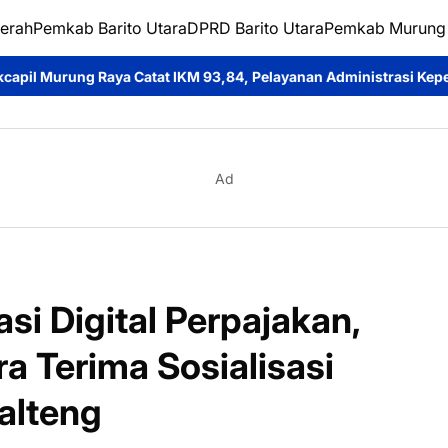
erah
Pemkab Barito Utara
DPRD Barito Utara
Pemkab Murung
KM 93,84, Pelayanan Administrasi Kependudukan Dinilai Sangat B
Ad
i Digital Perpajakan,
a Terima Sosialisasi
alteng