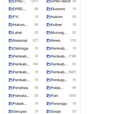
DPRD
DPRD Barut
(317)
(3)
Barito
DPRD
Ekonomi
(9)
(1)
Utara
MURUNG
FYI
Hukrim
(1)
(5)
RAYA
Hukum
Kuliner
(9)
(1)
Kriminal
Lahei
Murung
(2)
(2)
Raya
Nasional
News
(27)
(72)
Olahraga
Pemkab
(1)
(1)
Barifo Utara
Pemkab
Pemkab
(1)
(738)
Barito Utar
Barito
Pemkab
Pemkab
(14)
(2)
Utara
Barut
Mura
Pemkab
Pemkab
(1)
(687)
Murung Rata
Murung
Pemkab
Pemkap
(1)
(1)
Raya
Puruk Cahu
Murung
Peristiwa
Polda
(5)
(9)
Raya
Kalteng
Polresta
Polri
(3)
(100)
Palangka
Polsek
Ponorogo
(1)
(1)
Raya
Teweh Timur
Seruyan
Sosial
(1)
(2)