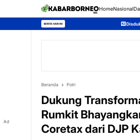
Home
Nasional
Da
Disdukcapil Murung Raya Catat I
BERITA HARI INI
Beranda
Polri
Dukung Transformas
Rumkit Bhayangkar
Ad
Coretax dari DJP K