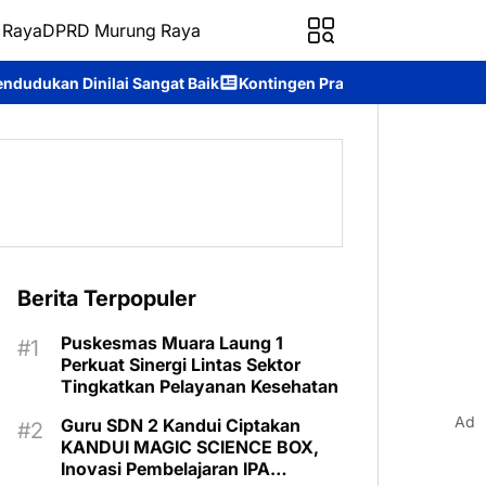
 Raya
DPRD Murung Raya
aik
Kontingen Pramuka Murung Raya Siap Harumkan Nama Daera
Berita Terpopuler
Puskesmas Muara Laung 1
Perkuat Sinergi Lintas Sektor
Tingkatkan Pelayanan Kesehatan
Ad
Guru SDN 2 Kandui Ciptakan
KANDUI MAGIC SCIENCE BOX,
Inovasi Pembelajaran IPA