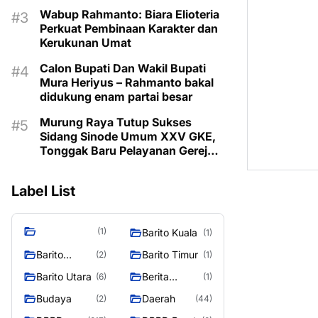
Berbasis Canva AI
Wabup Rahmanto: Biara Elioteria
Perkuat Pembinaan Karakter dan
Kerukunan Umat
Calon Bupati Dan Wakil Bupati
Mura Heriyus – Rahmanto bakal
didukung enam partai besar
Murung Raya Tutup Sukses
Sidang Sinode Umum XXV GKE,
Tonggak Baru Pelayanan Gereja
Dimulai
Label List
(1)
Barito Kuala
(1)
Barito
Barito Timur
(2)
(1)
Selatan
Barito Utara
Berita
(6)
(1)
Murung
Budaya
Daerah
(2)
(44)
Raya