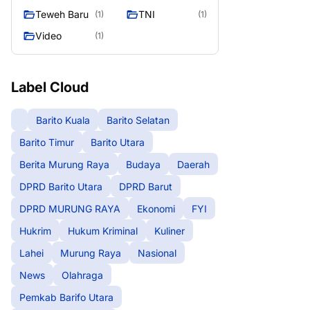
Teweh Baru
TNI
(1)
(1)
Video
(1)
Label Cloud
Barito Kuala
Barito Selatan
Barito Timur
Barito Utara
Berita Murung Raya
Budaya
Daerah
DPRD Barito Utara
DPRD Barut
DPRD MURUNG RAYA
Ekonomi
FYI
Hukrim
Hukum Kriminal
Kuliner
Lahei
Murung Raya
Nasional
News
Olahraga
Pemkab Barifo Utara