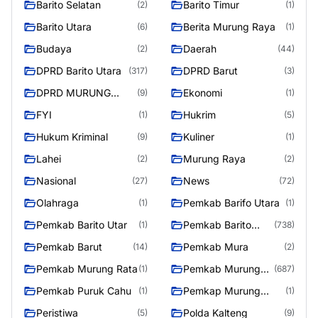
Barito Selatan
Barito Timur
(2)
(1)
Barito Utara
Berita Murung Raya
(6)
(1)
Budaya
Daerah
(2)
(44)
DPRD Barito Utara
DPRD Barut
(317)
(3)
DPRD MURUNG
Ekonomi
(9)
(1)
RAYA
FYI
Hukrim
(1)
(5)
Hukum Kriminal
Kuliner
(9)
(1)
Lahei
Murung Raya
(2)
(2)
Nasional
News
(27)
(72)
Olahraga
Pemkab Barifo Utara
(1)
(1)
Pemkab Barito Utar
Pemkab Barito
(1)
(738)
Utara
Pemkab Barut
Pemkab Mura
(14)
(2)
Pemkab Murung Rata
Pemkab Murung
(1)
(687)
Raya
Pemkab Puruk Cahu
Pemkap Murung
(1)
(1)
Raya
Peristiwa
Polda Kalteng
(5)
(9)