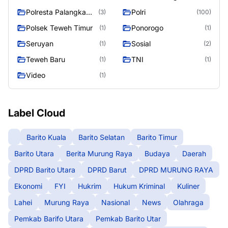
Polresta Palangka
Polri
(3)
(100)
Raya
Polsek Teweh Timur
Ponorogo
(1)
(1)
Seruyan
Sosial
(1)
(2)
Teweh Baru
TNI
(1)
(1)
Video
(1)
Label Cloud
Barito Kuala
Barito Selatan
Barito Timur
Barito Utara
Berita Murung Raya
Budaya
Daerah
DPRD Barito Utara
DPRD Barut
DPRD MURUNG RAYA
Ekonomi
FYI
Hukrim
Hukum Kriminal
Kuliner
Lahei
Murung Raya
Nasional
News
Olahraga
Pemkab Barifo Utara
Pemkab Barito Utar