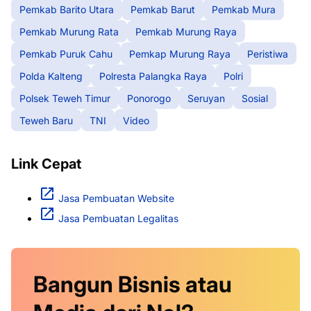
Pemkab Barito Utara
Pemkab Barut
Pemkab Mura
Pemkab Murung Rata
Pemkab Murung Raya
Pemkab Puruk Cahu
Pemkap Murung Raya
Peristiwa
Polda Kalteng
Polresta Palangka Raya
Polri
Polsek Teweh Timur
Ponorogo
Seruyan
Sosial
Teweh Baru
TNI
Video
Link Cepat
Jasa Pembuatan Website
Jasa Pembuatan Legalitas
Bangun Bisnis atau