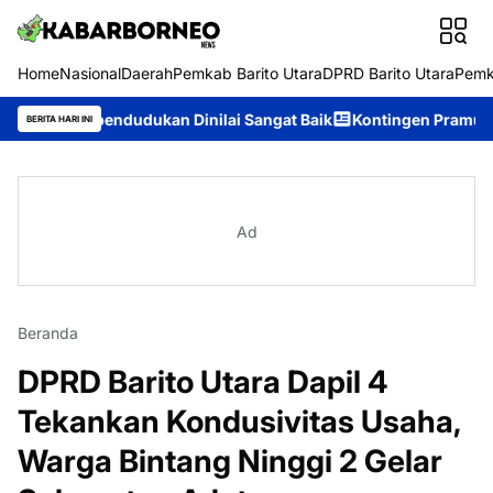
Home
Nasional
Daerah
Pemkab Barito Utara
DPRD Barito Utara
Pemk
endudukan Dinilai Sangat Baik
Kontingen Pramuka Murung Raya
BERITA HARI INI
Ad
Beranda
DPRD Barito Utara Dapil 4
Tekankan Kondusivitas Usaha,
Warga Bintang Ninggi 2 Gelar