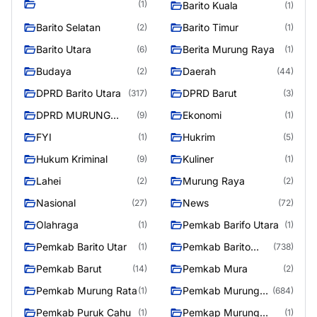
(1)
Barito Kuala
(1)
Barito Selatan
Barito Timur
(2)
(1)
Barito Utara
Berita Murung Raya
(6)
(1)
Budaya
Daerah
(2)
(44)
DPRD Barito Utara
DPRD Barut
(317)
(3)
DPRD MURUNG
Ekonomi
(9)
(1)
RAYA
FYI
Hukrim
(1)
(5)
Hukum Kriminal
Kuliner
(9)
(1)
Lahei
Murung Raya
(2)
(2)
Nasional
News
(27)
(72)
Olahraga
Pemkab Barifo Utara
(1)
(1)
Pemkab Barito Utar
Pemkab Barito
(1)
(738)
Utara
Pemkab Barut
Pemkab Mura
(14)
(2)
Pemkab Murung Rata
Pemkab Murung
(1)
(684)
Raya
Pemkab Puruk Cahu
Pemkap Murung
(1)
(1)