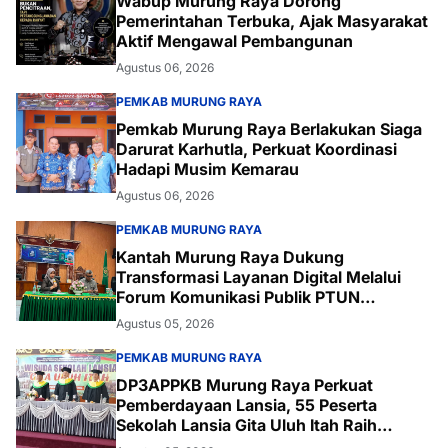
Wabup Murung Raya Dorong
Pemerintahan Terbuka, Ajak Masyarakat
Aktif Mengawal Pembangunan
Agustus 06, 2026
PEMKAB MURUNG RAYA
Pemkab Murung Raya Berlakukan Siaga
Darurat Karhutla, Perkuat Koordinasi
Hadapi Musim Kemarau
Agustus 06, 2026
PEMKAB MURUNG RAYA
Kantah Murung Raya Dukung
Transformasi Layanan Digital Melalui
Forum Komunikasi Publik PTUN
Palangka Raya
Agustus 05, 2026
PEMKAB MURUNG RAYA
DP3APPKB Murung Raya Perkuat
Pemberdayaan Lansia, 55 Peserta
Sekolah Lansia Gita Uluh Itah Raih
Kelulusan