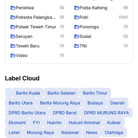
Raya
Peristiwa
Polda Kalteng
(5)
(9)
Polresta Palangka
Polri
(3)
(100)
Raya
Polsek Teweh Timur
Ponorogo
(1)
(1)
Seruyan
Sosial
(1)
(2)
Teweh Baru
TNI
(1)
(1)
Video
(1)
Label Cloud
Barito Kuala
Barito Selatan
Barito Timur
Barito Utara
Berita Murung Raya
Budaya
Daerah
DPRD Barito Utara
DPRD Barut
DPRD MURUNG RAYA
Ekonomi
FYI
Hukrim
Hukum Kriminal
Kuliner
Lahei
Murung Raya
Nasional
News
Olahraga