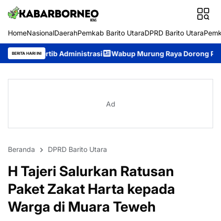
Home
Nasional
Daerah
Pemkab Barito Utara
DPRD Barito Utara
Pemk
ministrasi
Wabup Murung Raya Dorong Pemerintahan Terbuka,
BERITA HARI INI
Ad
Beranda
DPRD Barito Utara
H Tajeri Salurkan Ratusan
Paket Zakat Harta kepada
Warga di Muara Teweh