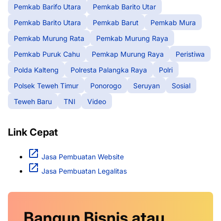
Pemkab Barifo Utara
Pemkab Barito Utar
Pemkab Barito Utara
Pemkab Barut
Pemkab Mura
Pemkab Murung Rata
Pemkab Murung Raya
Pemkab Puruk Cahu
Pemkap Murung Raya
Peristiwa
Polda Kalteng
Polresta Palangka Raya
Polri
Polsek Teweh Timur
Ponorogo
Seruyan
Sosial
Teweh Baru
TNI
Video
Link Cepat
Jasa Pembuatan Website
Jasa Pembuatan Legalitas
Bangun Bisnis atau