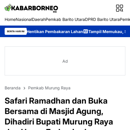
Home
Nasional
Daerah
Pemkab Barito Utara
DPRD Barito Utara
Pemk
ntikan Pembakaran Lahan
Tampil Memukau, Seribu Riam Sabet Po
BERITA HARI INI
Ad
Beranda
Pemkab Murung Raya
Safari Ramadhan dan Buka
Bersama di Masjid Agung,
Dihadiri Bupati Murung Raya