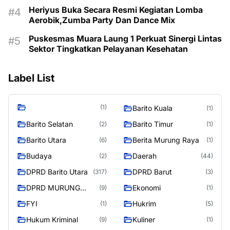
Heriyus Buka Secara Resmi Kegiatan Lomba
Aerobik,Zumba Party Dan Dance Mix
Puskesmas Muara Laung 1 Perkuat Sinergi Lintas
Sektor Tingkatkan Pelayanan Kesehatan
Label List
(1)
Barito Kuala
(1)
Barito Selatan
Barito Timur
(2)
(1)
Barito Utara
Berita Murung Raya
(6)
(1)
Budaya
Daerah
(2)
(44)
DPRD Barito Utara
DPRD Barut
(317)
(3)
DPRD MURUNG
Ekonomi
(9)
(1)
RAYA
FYI
Hukrim
(1)
(5)
Hukum Kriminal
Kuliner
(9)
(1)