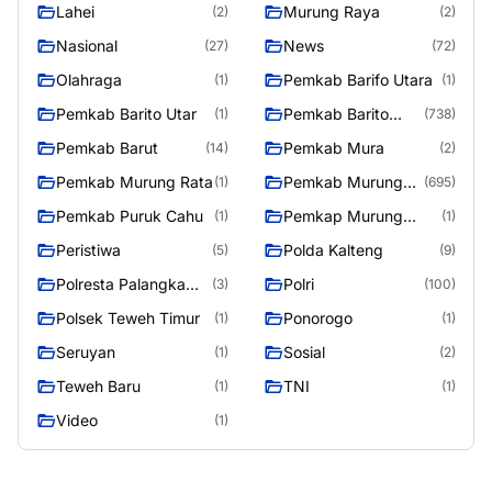
Lahei
Murung Raya
(2)
(2)
Nasional
News
(27)
(72)
Olahraga
Pemkab Barifo Utara
(1)
(1)
Pemkab Barito Utar
Pemkab Barito
(1)
(738)
Utara
Pemkab Barut
Pemkab Mura
(14)
(2)
Pemkab Murung Rata
Pemkab Murung
(1)
(695)
Raya
Pemkab Puruk Cahu
Pemkap Murung
(1)
(1)
Raya
Peristiwa
Polda Kalteng
(5)
(9)
Polresta Palangka
Polri
(3)
(100)
Raya
Polsek Teweh Timur
Ponorogo
(1)
(1)
Seruyan
Sosial
(1)
(2)
Teweh Baru
TNI
(1)
(1)
Video
(1)