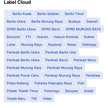
Label Cloud
Barito Kuala
Barito Selatan
Barito Timur
Barito Utara
Berita Murung Raya
Budaya
Daerah
DPRD Barito Utara
DPRD Barut
DPRD MURUNG RAYA
Ekonomi
FYI
Hukrim
Hukum Kriminal
Kuliner
Lahei
Murung Raya
Nasional
News
Olahraga
Pemkab Barifo Utara
Pemkab Barito Utar
Pemkab Barito Utara
Pemkab Barut
Pemkab Mura
Pemkab Murung Rata
Pemkab Murung Raya
Pemkab Puruk Cahu
Pemkap Murung Raya
Peristiwa
Polda Kalteng
Polresta Palangka Raya
Polri
Polsek Teweh Timur
Ponorogo
Seruyan
Sosial
Teweh Baru
TNI
Video