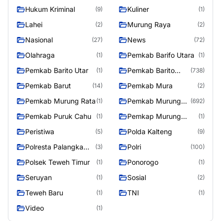
Hukum Kriminal
Kuliner
(9)
(1)
Lahei
Murung Raya
(2)
(2)
Nasional
News
(27)
(72)
Olahraga
Pemkab Barifo Utara
(1)
(1)
Pemkab Barito Utar
Pemkab Barito
(1)
(738)
Utara
Pemkab Barut
Pemkab Mura
(14)
(2)
Pemkab Murung Rata
Pemkab Murung
(1)
(692)
Raya
Pemkab Puruk Cahu
Pemkap Murung
(1)
(1)
Raya
Peristiwa
Polda Kalteng
(5)
(9)
Polresta Palangka
Polri
(3)
(100)
Raya
Polsek Teweh Timur
Ponorogo
(1)
(1)
Seruyan
Sosial
(1)
(2)
Teweh Baru
TNI
(1)
(1)
Video
(1)