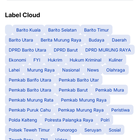
Label Cloud
Barito Kuala
Barito Selatan
Barito Timur
Barito Utara
Berita Murung Raya
Budaya
Daerah
DPRD Barito Utara
DPRD Barut
DPRD MURUNG RAYA
Ekonomi
FYI
Hukrim
Hukum Kriminal
Kuliner
Lahei
Murung Raya
Nasional
News
Olahraga
Pemkab Barifo Utara
Pemkab Barito Utar
Pemkab Barito Utara
Pemkab Barut
Pemkab Mura
Pemkab Murung Rata
Pemkab Murung Raya
Pemkab Puruk Cahu
Pemkap Murung Raya
Peristiwa
Polda Kalteng
Polresta Palangka Raya
Polri
Polsek Teweh Timur
Ponorogo
Seruyan
Sosial
Teweh Baru
TNI
Video