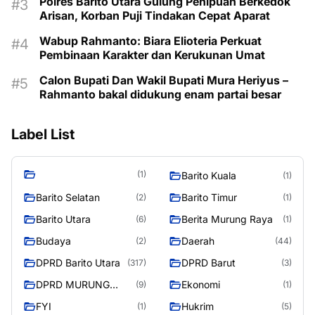
Polres Barito Utara Gulung Penipuan Berkedok
Arisan, Korban Puji Tindakan Cepat Aparat
Wabup Rahmanto: Biara Elioteria Perkuat
Pembinaan Karakter dan Kerukunan Umat
Calon Bupati Dan Wakil Bupati Mura Heriyus –
Rahmanto bakal didukung enam partai besar
Label List
(1)
Barito Kuala
(1)
Barito Selatan
Barito Timur
(2)
(1)
Barito Utara
Berita Murung Raya
(6)
(1)
Budaya
Daerah
(2)
(44)
DPRD Barito Utara
DPRD Barut
(317)
(3)
DPRD MURUNG
Ekonomi
(9)
(1)
RAYA
FYI
Hukrim
(1)
(5)