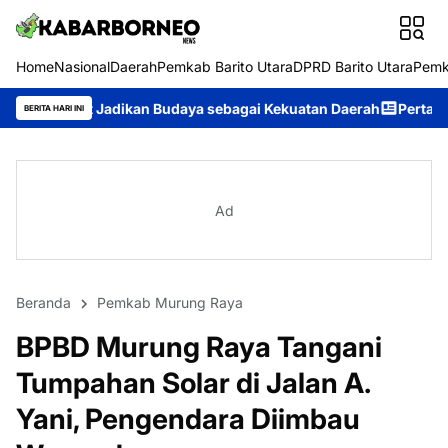
Home
Nasional
Daerah
Pemkab Barito Utara
DPRD Barito Utara
Pemk
dikan Budaya sebagai Kekuatan Daerah
Pertahankan Prestasi, Se
BERITA HARI INI
Ad
Beranda
Pemkab Murung Raya
BPBD Murung Raya Tangani
Tumpahan Solar di Jalan A.
Yani, Pengendara Diimbau