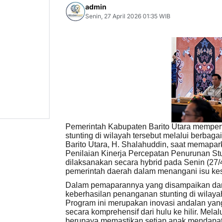
admin
Senin, 27 April 2026 01:35 WIB
Pemerintah Kabupaten Barito Utara mempe
stunting di wilayah tersebut melalui berbagai
Barito Utara, H. Shalahuddin, saat memapa
Penilaian Kinerja Percepatan Penurunan St
dilaksanakan secara hybrid pada Senin (27/4
pemerintah daerah dalam menangani isu kes
Dalam pemaparannya yang disampaikan dar
keberhasilan penanganan stunting di wilayah
Program ini merupakan inovasi andalan yang
secara komprehensif dari hulu ke hilir. Mela
berupaya memastikan setiap anak mendapat