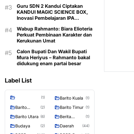
Guru SDN 2 Kandui Ciptakan
KANDUI MAGIC SCIENCE BOX,
Inovasi Pembelajaran IPA
Berbasis Canva AI
Wabup Rahmanto: Biara Elioteria
Perkuat Pembinaan Karakter dan
Kerukunan Umat
Calon Bupati Dan Wakil Bupati
Mura Heriyus – Rahmanto bakal
didukung enam partai besar
Label List
(1)
Barito Kuala
(1)
Barito
Barito Timur
(2)
(1)
Selatan
Barito Utara
Berita
(6)
(1)
Murung
Budaya
Daerah
(2)
(44)
Raya