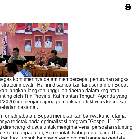
rtegas komitmennya dalam mempercepat penurunan angka
 strategi inovatif. Hal ini disampaikan langsung oleh Bupati
rkan langkah-langkah unggulan daerah dalam kegiatan
unting oleh Tim Provinsi Kalimantan Tengah. Agenda yang
/2026) ini menjadi ajang pembuktian efektivitas kebijakan
ehatan nasional.
i rumah jabatan, Bupati menekankan bahwa kunci utama
nya terletak pada optimalisasi program "Gaspol 11.12".
 dirancang khusus untuk mengintervensi persoalan stunting
lui skema terpadu ini, Pemerintah Kabupaten Barito Utara
kan hak tumbuh kembang yang optimal tanpa terkendala