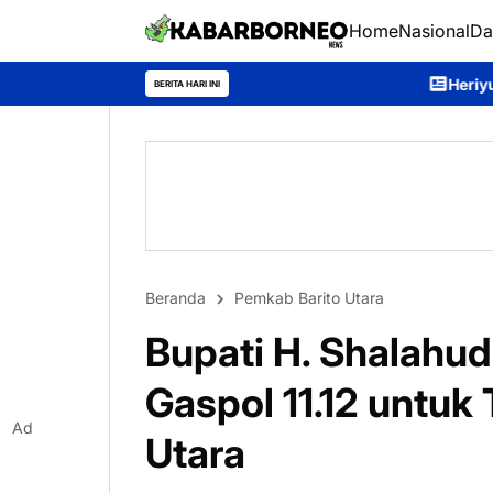
Home
Nasional
Da
Heriyus Buka Mura Expo 2026, 
BERITA HARI INI
Beranda
Pemkab Barito Utara
Bupati H. Shalahu
Gaspol 11.12 untuk 
Ad
Utara