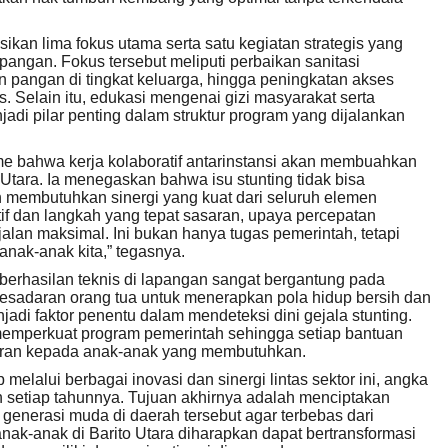
ikan lima fokus utama serta satu kegiatan strategis yang
angan. Fokus tersebut meliputi perbaikan sanitasi
 pangan di tingkat keluarga, hingga peningkatan akses
. Selain itu, edukasi mengenai gizi masyarakat serta
jadi pilar penting dalam struktur program yang dijalankan
e bahwa kerja kolaboratif antarinstansi akan membuahkan
Utara. Ia menegaskan bahwa isu stunting tidak bisa
an membutuhkan sinergi yang kuat dari seluruh elemen
atif dan langkah yang tepat sasaran, upaya percepatan
jalan maksimal. Ini bukan hanya tugas pemerintah, tetapi
nak-anak kita,” tegasnya.
berhasilan teknis di lapangan sangat bergantung pada
i. Kesadaran orang tua untuk menerapkan pola hidup bersih dan
adi faktor penentu dalam mendeteksi dini gejala stunting.
mperkuat program pemerintah sehingga setiap bantuan
asaran kepada anak-anak yang membutuhkan.
elalui berbagai inovasi dan sinergi lintas sektor ini, angka
kan setiap tahunnya. Tujuan akhirnya adalah menciptakan
generasi muda di daerah tersebut agar terbebas dari
ak-anak di Barito Utara diharapkan dapat bertransformasi