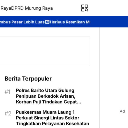
 Raya
DPRD Murung Raya
Heriyus Resmikan Murung Raya Expo 2026, Ajak Masyarakat Duku
Berita Terpopuler
Polres Barito Utara Gulung
Penipuan Berkedok Arisan,
Korban Puji Tindakan Cepat
Aparat
Ad
Puskesmas Muara Laung 1
Perkuat Sinergi Lintas Sektor
Tingkatkan Pelayanan Kesehatan