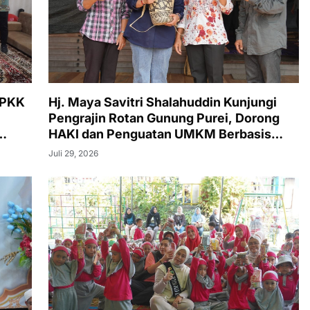
 PKK
Hj. Maya Savitri Shalahuddin Kunjungi
Pengrajin Rotan Gunung Purei, Dorong
HAKI dan Penguatan UMKM Berbasis
Kearifan Lokal
Juli 29, 2026