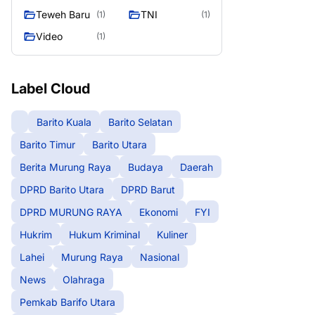
Teweh Baru
TNI
(1)
(1)
Video
(1)
Label Cloud
Barito Kuala
Barito Selatan
Barito Timur
Barito Utara
Berita Murung Raya
Budaya
Daerah
DPRD Barito Utara
DPRD Barut
DPRD MURUNG RAYA
Ekonomi
FYI
Hukrim
Hukum Kriminal
Kuliner
Lahei
Murung Raya
Nasional
News
Olahraga
Pemkab Barifo Utara