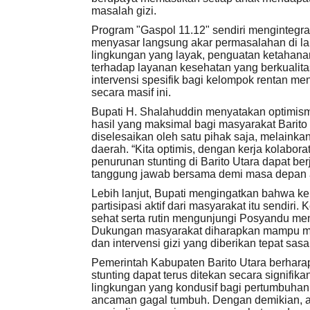
masalah gizi.
Program "Gaspol 11.12" sendiri mengintegras
menyasar langsung akar permasalahan di lap
lingkungan yang layak, penguatan ketahanan
terhadap layanan kesehatan yang berkualitas
intervensi spesifik bagi kelompok rentan men
secara masif ini.
Bupati H. Shalahuddin menyatakan optimism
hasil yang maksimal bagi masyarakat Barito 
diselesaikan oleh satu pihak saja, melaink
daerah. “Kita optimis, dengan kerja kolabor
penurunan stunting di Barito Utara dapat ber
tanggung jawab bersama demi masa depan a
Lebih lanjut, Bupati mengingatkan bahwa ke
partisipasi aktif dari masyarakat itu sendir
sehat serta rutin mengunjungi Posyandu menj
Dukungan masyarakat diharapkan mampu me
dan intervensi gizi yang diberikan tepat s
Pemerintah Kabupaten Barito Utara berharap m
stunting dapat terus ditekan secara signifi
lingkungan yang kondusif bagi pertumbuhan 
ancaman gagal tumbuh. Dengan demikian, an