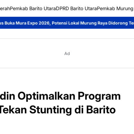
erah
Pemkab Barito Utara
DPRD Barito Utara
Pemkab Murung
Potensi Lokal Murung Raya Didorong Tembus Pasar Lebih Luas
Ad
ddin Optimalkan Program
Tekan Stunting di Barito