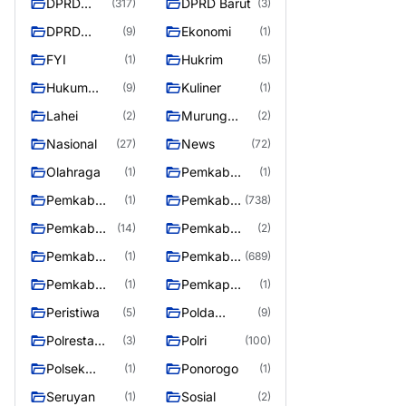
DPRD
DPRD Barut
(317)
(3)
Barito
DPRD
Ekonomi
(9)
(1)
Utara
MURUNG
FYI
Hukrim
(1)
(5)
RAYA
Hukum
Kuliner
(9)
(1)
Kriminal
Lahei
Murung
(2)
(2)
Raya
Nasional
News
(27)
(72)
Olahraga
Pemkab
(1)
(1)
Barifo Utara
Pemkab
Pemkab
(1)
(738)
Barito Utar
Barito
Pemkab
Pemkab
(14)
(2)
Utara
Barut
Mura
Pemkab
Pemkab
(1)
(689)
Murung Rata
Murung
Pemkab
Pemkap
(1)
(1)
Raya
Puruk Cahu
Murung
Peristiwa
Polda
(5)
(9)
Raya
Kalteng
Polresta
Polri
(3)
(100)
Palangka
Polsek
Ponorogo
(1)
(1)
Raya
Teweh Timur
Seruyan
Sosial
(1)
(2)