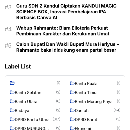
Guru SDN 2 Kandui Ciptakan KANDUI MAGIC
SCIENCE BOX, Inovasi Pembelajaran IPA
Berbasis Canva AI
Wabup Rahmanto: Biara Elioteria Perkuat
Pembinaan Karakter dan Kerukunan Umat
Calon Bupati Dan Wakil Bupati Mura Heriyus –
Rahmanto bakal didukung enam partai besar
Label List
(1)
Barito Kuala
(1)
Barito Selatan
Barito Timur
(2)
(1)
Barito Utara
Berita Murung Raya
(6)
(1)
Budaya
Daerah
(2)
(44)
DPRD Barito Utara
DPRD Barut
(317)
(3)
DPRD MURUNG
Ekonomi
(9)
(1)