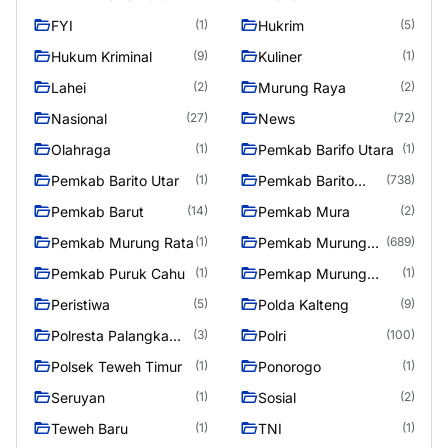
RAYA
FYI
Hukrim
(1)
(5)
Hukum Kriminal
Kuliner
(9)
(1)
Lahei
Murung Raya
(2)
(2)
Nasional
News
(27)
(72)
Olahraga
Pemkab Barifo Utara
(1)
(1)
Pemkab Barito Utar
Pemkab Barito
(1)
(738)
Utara
Pemkab Barut
Pemkab Mura
(14)
(2)
Pemkab Murung Rata
Pemkab Murung
(1)
(689)
Raya
Pemkab Puruk Cahu
Pemkap Murung
(1)
(1)
Raya
Peristiwa
Polda Kalteng
(5)
(9)
Polresta Palangka
Polri
(3)
(100)
Raya
Polsek Teweh Timur
Ponorogo
(1)
(1)
Seruyan
Sosial
(1)
(2)
Teweh Baru
TNI
(1)
(1)