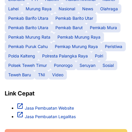
Lahei
Murung Raya
Nasional
News
Olahraga
Pemkab Barifo Utara
Pemkab Barito Utar
Pemkab Barito Utara
Pemkab Barut
Pemkab Mura
Pemkab Murung Rata
Pemkab Murung Raya
Pemkab Puruk Cahu
Pemkap Murung Raya
Peristiwa
Polda Kalteng
Polresta Palangka Raya
Polri
Polsek Teweh Timur
Ponorogo
Seruyan
Sosial
Teweh Baru
TNI
Video
Link Cepat
Jasa Pembuatan Website
Jasa Pembuatan Legalitas