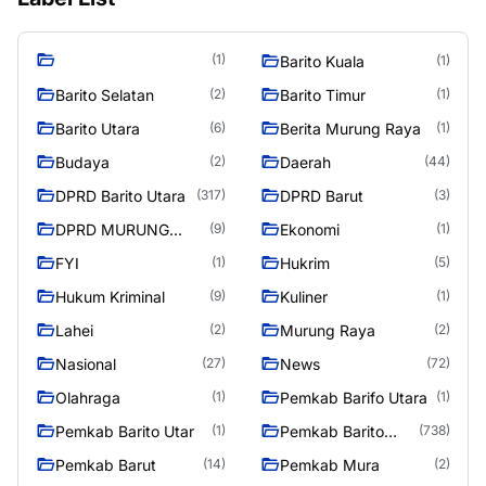
(1)
Barito Kuala
(1)
Barito Selatan
Barito Timur
(2)
(1)
Barito Utara
Berita Murung Raya
(6)
(1)
Budaya
Daerah
(2)
(44)
DPRD Barito Utara
DPRD Barut
(317)
(3)
DPRD MURUNG
Ekonomi
(9)
(1)
RAYA
FYI
Hukrim
(1)
(5)
Hukum Kriminal
Kuliner
(9)
(1)
Lahei
Murung Raya
(2)
(2)
Nasional
News
(27)
(72)
Olahraga
Pemkab Barifo Utara
(1)
(1)
Pemkab Barito Utar
Pemkab Barito
(1)
(738)
Utara
Pemkab Barut
Pemkab Mura
(14)
(2)