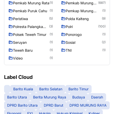
Pemkab Murung Rata
Pemkab Murung
(1)
(687)
Raya
Pemkab Puruk Cahu
Pemkap Murung
(1)
(1)
Raya
Peristiwa
Polda Kalteng
(5)
(9)
Polresta Palangka
Polri
(3)
(100)
Raya
Polsek Teweh Timur
Ponorogo
(1)
(1)
Seruyan
Sosial
(1)
(2)
Teweh Baru
TNI
(1)
(1)
Video
(1)
Label Cloud
Barito Kuala
Barito Selatan
Barito Timur
Barito Utara
Berita Murung Raya
Budaya
Daerah
DPRD Barito Utara
DPRD Barut
DPRD MURUNG RAYA
Ekonomi
FYI
Hukrim
Hukum Kriminal
Kuliner