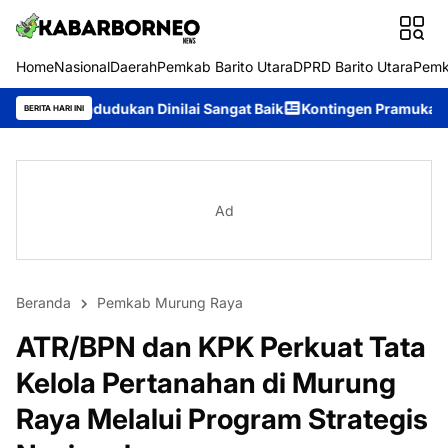
Home
Nasional
Daerah
Pemkab Barito Utara
DPRD Barito Utara
Pemk
n Dinilai Sangat Baik
Kontingen Pramuka Murung Raya Siap Ha
BERITA HARI INI
Ad
Beranda
Pemkab Murung Raya
ATR/BPN dan KPK Perkuat Tata
Kelola Pertanahan di Murung
Raya Melalui Program Strategis