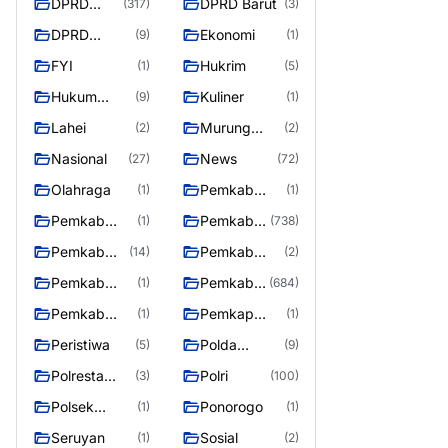
DPRD
DPRD Barut
(317)
(3)
Barito
DPRD
Ekonomi
(9)
(1)
Utara
MURUNG
FYI
Hukrim
(1)
(5)
RAYA
Hukum
Kuliner
(9)
(1)
Kriminal
Lahei
Murung
(2)
(2)
Raya
Nasional
News
(27)
(72)
Olahraga
Pemkab
(1)
(1)
Barifo Utara
Pemkab
Pemkab
(1)
(738)
Barito Utar
Barito
Pemkab
Pemkab
(14)
(2)
Utara
Barut
Mura
Pemkab
Pemkab
(1)
(684)
Murung Rata
Murung
Pemkab
Pemkap
(1)
(1)
Raya
Puruk Cahu
Murung
Peristiwa
Polda
(5)
(9)
Raya
Kalteng
Polresta
Polri
(3)
(100)
Palangka
Polsek
Ponorogo
(1)
(1)
Raya
Teweh Timur
Seruyan
Sosial
(1)
(2)