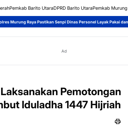
erah
Pemkab Barito Utara
DPRD Barito Utara
Pemkab Murung
Senpi Dinas Personel Layak Pakai dan Tertib Administrasi
Wabu
Ad
 Laksanakan Pemotongan
ut Iduladha 1447 Hijriah