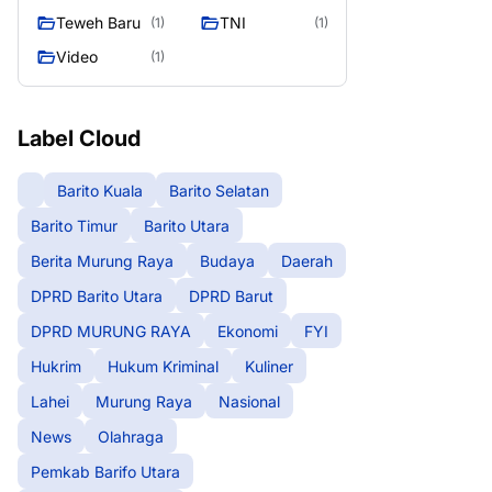
Teweh Baru
TNI
(1)
(1)
Video
(1)
Label Cloud
Barito Kuala
Barito Selatan
Barito Timur
Barito Utara
Berita Murung Raya
Budaya
Daerah
DPRD Barito Utara
DPRD Barut
DPRD MURUNG RAYA
Ekonomi
FYI
Hukrim
Hukum Kriminal
Kuliner
Lahei
Murung Raya
Nasional
News
Olahraga
Pemkab Barifo Utara