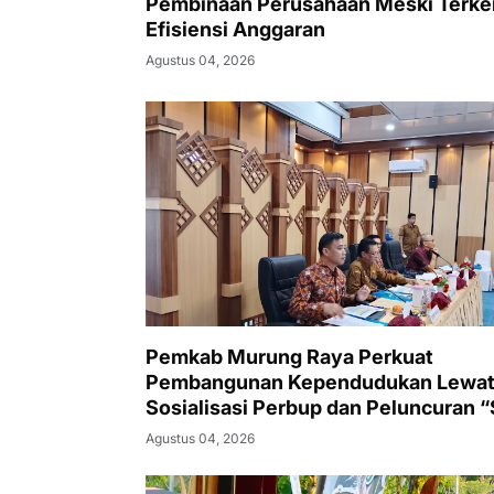
Pembinaan Perusahaan Meski Terke
Efisiensi Anggaran
Agustus 04, 2026
Pemkab Murung Raya Perkuat
Pembangunan Kependudukan Lewa
Sosialisasi Perbup dan Peluncuran “
Pelanduk”
Agustus 04, 2026