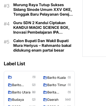
Murung Raya Tutup Sukses
Sidang Sinode Umum XXV GKE,
Tonggak Baru Pelayanan Gereja
Dimulai
Guru SDN 2 Kandui Ciptakan
KANDUI MAGIC SCIENCE BOX,
Inovasi Pembelajaran IPA
Berbasis Canva AI
Calon Bupati Dan Wakil Bupati
Mura Heriyus – Rahmanto bakal
didukung enam partai besar
Label List
(1)
Barito Kuala
(1)
Barito
Barito Timur
(2)
(1)
Selatan
Barito Utara
Berita
(6)
(1)
Murung
Budaya
Daerah
(2)
(44)
Raya