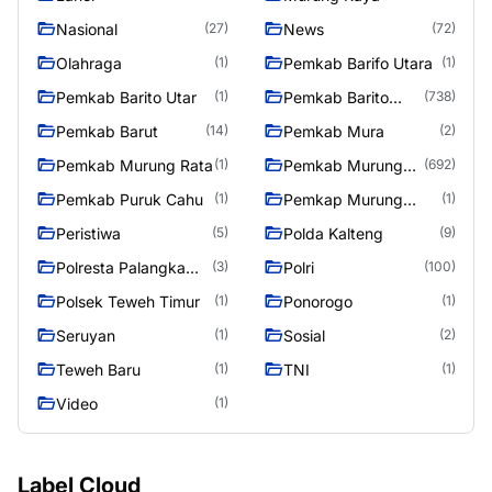
Nasional
News
(27)
(72)
Olahraga
Pemkab Barifo Utara
(1)
(1)
Pemkab Barito Utar
Pemkab Barito
(1)
(738)
Utara
Pemkab Barut
Pemkab Mura
(14)
(2)
Pemkab Murung Rata
Pemkab Murung
(1)
(692)
Raya
Pemkab Puruk Cahu
Pemkap Murung
(1)
(1)
Raya
Peristiwa
Polda Kalteng
(5)
(9)
Polresta Palangka
Polri
(3)
(100)
Raya
Polsek Teweh Timur
Ponorogo
(1)
(1)
Seruyan
Sosial
(1)
(2)
Teweh Baru
TNI
(1)
(1)
Video
(1)
Label Cloud