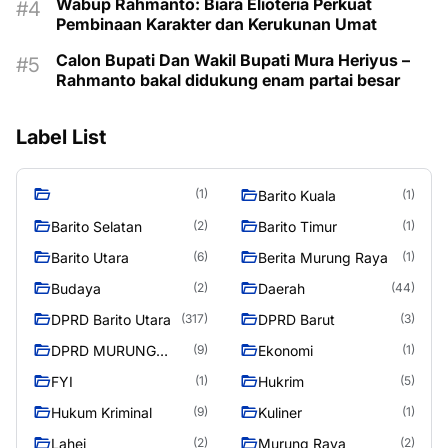
Wabup Rahmanto: Biara Elioteria Perkuat
Pembinaan Karakter dan Kerukunan Umat
Calon Bupati Dan Wakil Bupati Mura Heriyus –
Rahmanto bakal didukung enam partai besar
Label List
(1)
Barito Kuala
(1)
Barito Selatan
Barito Timur
(2)
(1)
Barito Utara
Berita Murung Raya
(6)
(1)
Budaya
Daerah
(2)
(44)
DPRD Barito Utara
DPRD Barut
(317)
(3)
DPRD MURUNG
Ekonomi
(9)
(1)
RAYA
FYI
Hukrim
(1)
(5)
Hukum Kriminal
Kuliner
(9)
(1)
Lahei
Murung Raya
(2)
(2)