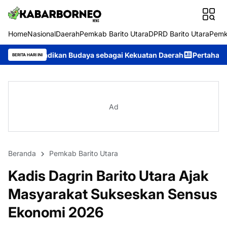
Home
Nasional
Daerah
Pemkab Barito Utara
DPRD Barito Utara
Pemk
an Budaya sebagai Kekuatan Daerah
Pertahankan Prestasi, Serib
BERITA HARI INI
Ad
Beranda
Pemkab Barito Utara
Kadis Dagrin Barito Utara Ajak
Masyarakat Sukseskan Sensus
Ekonomi 2026