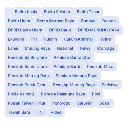
Barito Kuala
Barito Selatan
Barito Timur
Barito Utara
Berita Murung Raya
Budaya
Daerah
DPRD Barito Utara
DPRD Barut
DPRD MURUNG RAYA
Ekonomi
FYI
Hukrim
Hukum Kriminal
Kuliner
Lahei
Murung Raya
Nasional
News
Olahraga
Pemkab Barifo Utara
Pemkab Barito Utar
Pemkab Barito Utara
Pemkab Barut
Pemkab Mura
Pemkab Murung Rata
Pemkab Murung Raya
Pemkab Puruk Cahu
Pemkap Murung Raya
Peristiwa
Polda Kalteng
Polresta Palangka Raya
Polri
Polsek Teweh Timur
Ponorogo
Seruyan
Sosial
Teweh Baru
TNI
Video