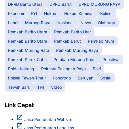
DPRD Barito Utara
DPRD Barut
DPRD MURUNG RAYA
Ekonomi
FYI
Hukrim
Hukum Kriminal
Kuliner
Lahei
Murung Raya
Nasional
News
Olahraga
Pemkab Barifo Utara
Pemkab Barito Utar
Pemkab Barito Utara
Pemkab Barut
Pemkab Mura
Pemkab Murung Rata
Pemkab Murung Raya
Pemkab Puruk Cahu
Pemkap Murung Raya
Peristiwa
Polda Kalteng
Polresta Palangka Raya
Polri
Polsek Teweh Timur
Ponorogo
Seruyan
Sosial
Teweh Baru
TNI
Video
Link Cepat
Jasa Pembuatan Website
Jasa Pembuatan Legalitas