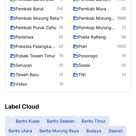
Utara
Pemkab Barut
Pemkab Mura
(14)
(2)
Pemkab Murung Rata
Pemkab Murung
(1)
(689)
Raya
Pemkab Puruk Cahu
Pemkap Murung
(1)
(1)
Raya
Peristiwa
Polda Kalteng
(5)
(9)
Polresta Palangka
Polri
(3)
(100)
Raya
Polsek Teweh Timur
Ponorogo
(1)
(1)
Seruyan
Sosial
(1)
(2)
Teweh Baru
TNI
(1)
(1)
Video
(1)
Label Cloud
Barito Kuala
Barito Selatan
Barito Timur
Barito Utara
Berita Murung Raya
Budaya
Daerah