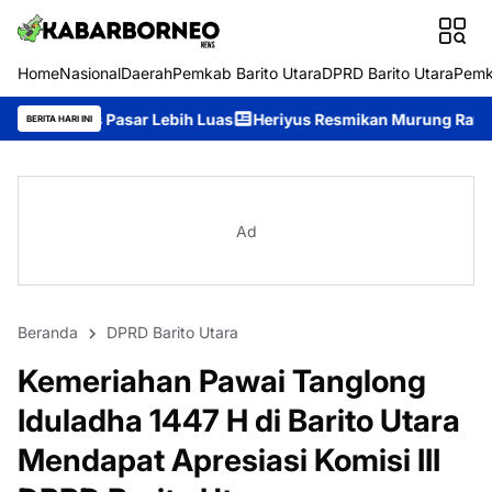
Home
Nasional
Daerah
Pemkab Barito Utara
DPRD Barito Utara
Pemk
Lebih Luas
Heriyus Resmikan Murung Raya Expo 2026, Ajak Mas
BERITA HARI INI
Ad
Beranda
DPRD Barito Utara
Kemeriahan Pawai Tanglong
Iduladha 1447 H di Barito Utara
Mendapat Apresiasi Komisi III