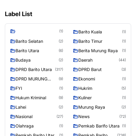
Label List
(1)
Barito Kuala
(1)
Barito Selatan
Barito Timur
(2)
(1)
Barito Utara
Berita Murung Raya
(6)
(1)
Budaya
Daerah
(2)
(44)
DPRD Barito Utara
DPRD Barut
(317)
(3)
DPRD MURUNG
Ekonomi
(9)
(1)
RAYA
FYI
Hukrim
(1)
(5)
Hukum Kriminal
Kuliner
(9)
(1)
Lahei
Murung Raya
(2)
(2)
Nasional
News
(27)
(72)
Olahraga
Pemkab Barifo Utara
(1)
(1)
Pemkab Barito Utar
Pemkab Barito
(1)
(738)