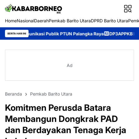
Home
Nasional
Daerah
Pemkab Barito Utara
DPRD Barito Utara
Pemk
Publik PTUN Palangka Raya
DP3APPKB Murung Raya Perkuat Pemb
BERITA HARI INI
Ad
Beranda
Pemkab Barito Utara
Komitmen Perusda Batara
Membangun Dongkrak PAD
dan Berdayakan Tenaga Kerja