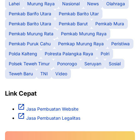
Lahei
Murung Raya
Nasional
News
Olahraga
Pemkab Barifo Utara
Pemkab Barito Utar
Pemkab Barito Utara
Pemkab Barut
Pemkab Mura
Pemkab Murung Rata
Pemkab Murung Raya
Pemkab Puruk Cahu
Pemkap Murung Raya
Peristiwa
Polda Kalteng
Polresta Palangka Raya
Polri
Polsek Teweh Timur
Ponorogo
Seruyan
Sosial
Teweh Baru
TNI
Video
Link Cepat
Jasa Pembuatan Website
Jasa Pembuatan Legalitas