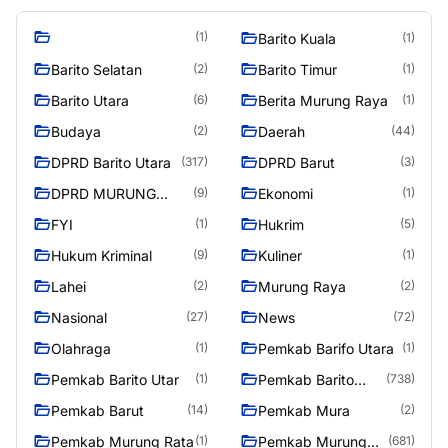
(1)
Barito Kuala
(1)
Barito Selatan
Barito Timur
(2)
(1)
Barito Utara
Berita Murung Raya
(6)
(1)
Budaya
Daerah
(2)
(44)
DPRD Barito Utara
DPRD Barut
(317)
(3)
DPRD MURUNG
Ekonomi
(9)
(1)
RAYA
FYI
Hukrim
(1)
(5)
Hukum Kriminal
Kuliner
(9)
(1)
Lahei
Murung Raya
(2)
(2)
Nasional
News
(27)
(72)
Olahraga
Pemkab Barifo Utara
(1)
(1)
Pemkab Barito Utar
Pemkab Barito
(1)
(738)
Utara
Pemkab Barut
Pemkab Mura
(14)
(2)
Pemkab Murung Rata
Pemkab Murung
(1)
(681)