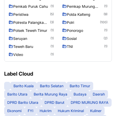
Raya
Pemkab Puruk Cahu
Pemkap Murung
(1)
(1)
Raya
Peristiwa
Polda Kalteng
(5)
(9)
Polresta Palangka
Polri
(3)
(100)
Raya
Polsek Teweh Timur
Ponorogo
(1)
(1)
Seruyan
Sosial
(1)
(2)
Teweh Baru
TNI
(1)
(1)
Video
(1)
Label Cloud
Barito Kuala
Barito Selatan
Barito Timur
Barito Utara
Berita Murung Raya
Budaya
Daerah
DPRD Barito Utara
DPRD Barut
DPRD MURUNG RAYA
Ekonomi
FYI
Hukrim
Hukum Kriminal
Kuliner