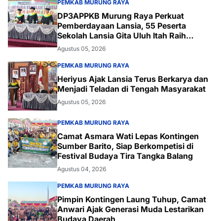
PEMKAB MURUNG RAYA
DP3APPKB Murung Raya Perkuat
Pemberdayaan Lansia, 55 Peserta
Sekolah Lansia Gita Uluh Itah Raih
Kelulusan
Agustus 05, 2026
PEMKAB MURUNG RAYA
Heriyus Ajak Lansia Terus Berkarya dan
Menjadi Teladan di Tengah Masyarakat
Agustus 05, 2026
PEMKAB MURUNG RAYA
Camat Asmara Wati Lepas Kontingen
Sumber Barito, Siap Berkompetisi di
Festival Budaya Tira Tangka Balang
Agustus 04, 2026
PEMKAB MURUNG RAYA
Pimpin Kontingen Laung Tuhup, Camat
Anwari Ajak Generasi Muda Lestarikan
Budaya Daerah