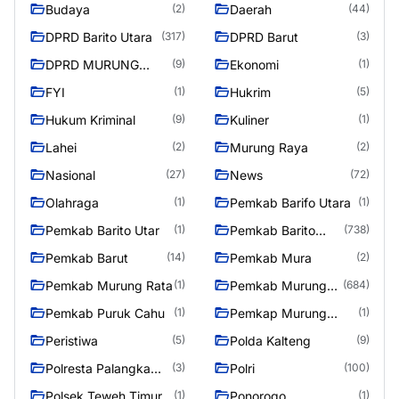
Budaya
Daerah
(2)
(44)
DPRD Barito Utara
DPRD Barut
(317)
(3)
DPRD MURUNG
Ekonomi
(9)
(1)
RAYA
FYI
Hukrim
(1)
(5)
Hukum Kriminal
Kuliner
(9)
(1)
Lahei
Murung Raya
(2)
(2)
Nasional
News
(27)
(72)
Olahraga
Pemkab Barifo Utara
(1)
(1)
Pemkab Barito Utar
Pemkab Barito
(1)
(738)
Utara
Pemkab Barut
Pemkab Mura
(14)
(2)
Pemkab Murung Rata
Pemkab Murung
(1)
(684)
Raya
Pemkab Puruk Cahu
Pemkap Murung
(1)
(1)
Raya
Peristiwa
Polda Kalteng
(5)
(9)
Polresta Palangka
Polri
(3)
(100)
Raya
Polsek Teweh Timur
Ponorogo
(1)
(1)