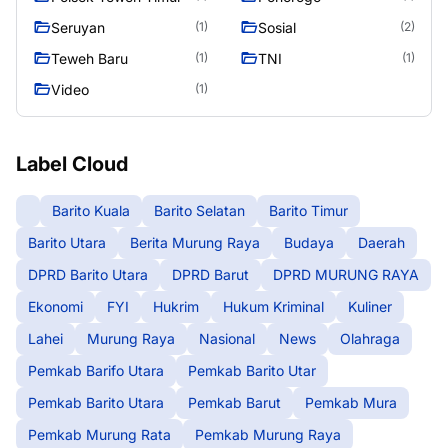
Seruyan
Sosial
(1)
(2)
Teweh Baru
TNI
(1)
(1)
Video
(1)
Label Cloud
Barito Kuala
Barito Selatan
Barito Timur
Barito Utara
Berita Murung Raya
Budaya
Daerah
DPRD Barito Utara
DPRD Barut
DPRD MURUNG RAYA
Ekonomi
FYI
Hukrim
Hukum Kriminal
Kuliner
Lahei
Murung Raya
Nasional
News
Olahraga
Pemkab Barifo Utara
Pemkab Barito Utar
Pemkab Barito Utara
Pemkab Barut
Pemkab Mura
Pemkab Murung Rata
Pemkab Murung Raya