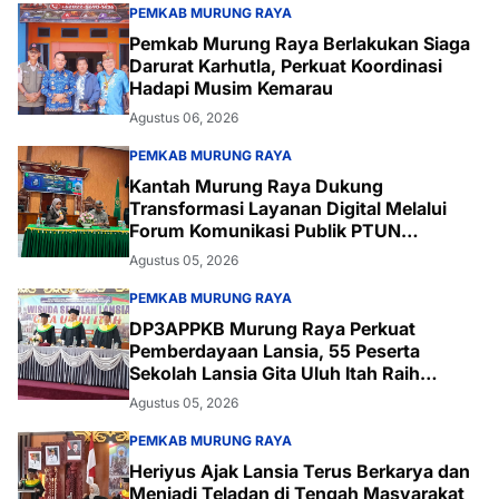
PEMKAB MURUNG RAYA
Pemkab Murung Raya Berlakukan Siaga
Darurat Karhutla, Perkuat Koordinasi
Hadapi Musim Kemarau
Agustus 06, 2026
PEMKAB MURUNG RAYA
Kantah Murung Raya Dukung
Transformasi Layanan Digital Melalui
Forum Komunikasi Publik PTUN
Palangka Raya
Agustus 05, 2026
PEMKAB MURUNG RAYA
DP3APPKB Murung Raya Perkuat
Pemberdayaan Lansia, 55 Peserta
Sekolah Lansia Gita Uluh Itah Raih
Kelulusan
Agustus 05, 2026
PEMKAB MURUNG RAYA
Heriyus Ajak Lansia Terus Berkarya dan
Menjadi Teladan di Tengah Masyarakat