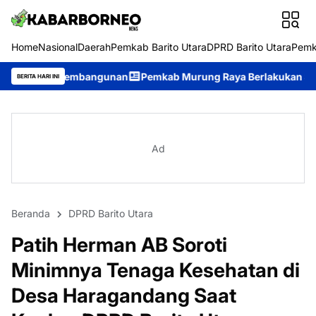
Home
Nasional
Daerah
Pemkab Barito Utara
DPRD Barito Utara
Pemk
angunan
Pemkab Murung Raya Berlakukan Siaga Darurat Karhutl
BERITA HARI INI
Ad
Beranda
DPRD Barito Utara
Patih Herman AB Soroti
Minimnya Tenaga Kesehatan di
Desa Haragandang Saat