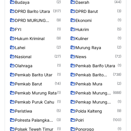
Budaya
Daerah
(2)
(44)
DPRD Barito Utara
DPRD Barut
(317)
(3)
DPRD MURUNG
Ekonomi
(9)
(1)
RAYA
FYI
Hukrim
(1)
(5)
Hukum Kriminal
Kuliner
(9)
(1)
Lahei
Murung Raya
(2)
(2)
Nasional
News
(27)
(72)
Olahraga
Pemkab Barifo Utara
(1)
(1)
Pemkab Barito Utar
Pemkab Barito
(1)
(738)
Utara
Pemkab Barut
Pemkab Mura
(14)
(2)
Pemkab Murung Rata
Pemkab Murung
(1)
(688)
Raya
Pemkab Puruk Cahu
Pemkap Murung
(1)
(1)
Raya
Peristiwa
Polda Kalteng
(5)
(9)
Polresta Palangka
Polri
(3)
(100)
Raya
Polsek Teweh Timur
Ponorogo
(1)
(1)