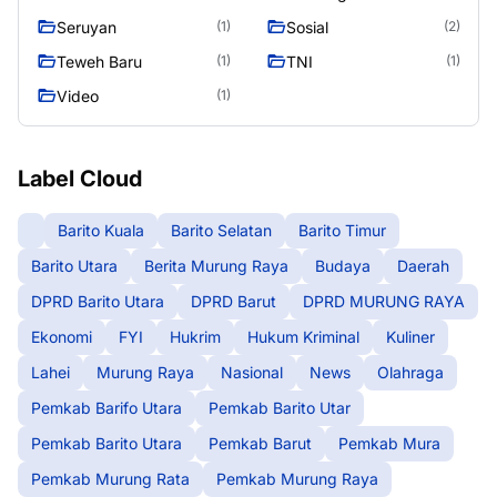
Seruyan
Sosial
(1)
(2)
Teweh Baru
TNI
(1)
(1)
Video
(1)
Label Cloud
Barito Kuala
Barito Selatan
Barito Timur
Barito Utara
Berita Murung Raya
Budaya
Daerah
DPRD Barito Utara
DPRD Barut
DPRD MURUNG RAYA
Ekonomi
FYI
Hukrim
Hukum Kriminal
Kuliner
Lahei
Murung Raya
Nasional
News
Olahraga
Pemkab Barifo Utara
Pemkab Barito Utar
Pemkab Barito Utara
Pemkab Barut
Pemkab Mura
Pemkab Murung Rata
Pemkab Murung Raya