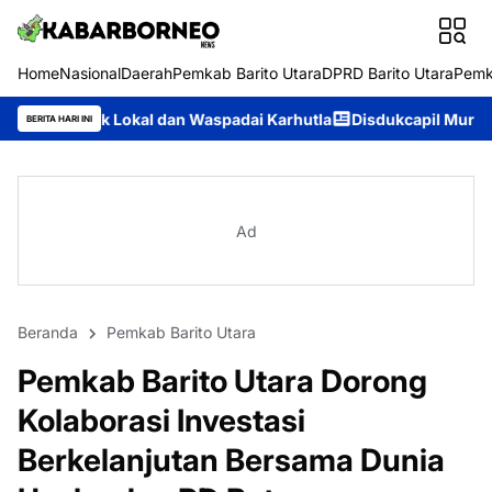
Home
Nasional
Daerah
Pemkab Barito Utara
DPRD Barito Utara
Pemk
n Waspadai Karhutla
Disdukcapil Murung Raya Catat IKM 93,84
BERITA HARI INI
Ad
Beranda
Pemkab Barito Utara
Pemkab Barito Utara Dorong
Kolaborasi Investasi
Berkelanjutan Bersama Dunia