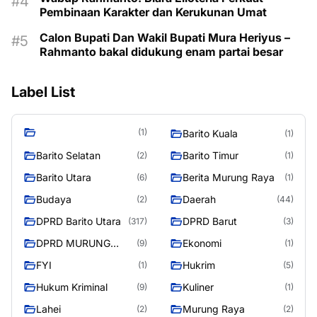
Pembinaan Karakter dan Kerukunan Umat
Calon Bupati Dan Wakil Bupati Mura Heriyus –
Rahmanto bakal didukung enam partai besar
Label List
(1)
Barito Kuala
(1)
Barito Selatan
Barito Timur
(2)
(1)
Barito Utara
Berita Murung Raya
(6)
(1)
Budaya
Daerah
(2)
(44)
DPRD Barito Utara
DPRD Barut
(317)
(3)
DPRD MURUNG
Ekonomi
(9)
(1)
RAYA
FYI
Hukrim
(1)
(5)
Hukum Kriminal
Kuliner
(9)
(1)
Lahei
Murung Raya
(2)
(2)