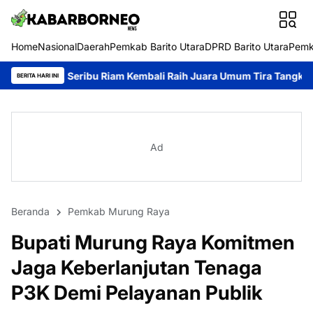
Home
Nasional
Daerah
Pemkab Barito Utara
DPRD Barito Utara
Pemk
bu Riam Kembali Raih Juara Umum Tira Tangka Balang 2026
Bari
BERITA HARI INI
Ad
Beranda
Pemkab Murung Raya
Bupati Murung Raya Komitmen
Jaga Keberlanjutan Tenaga
P3K Demi Pelayanan Publik