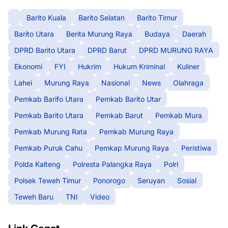
Barito Kuala
Barito Selatan
Barito Timur
Barito Utara
Berita Murung Raya
Budaya
Daerah
DPRD Barito Utara
DPRD Barut
DPRD MURUNG RAYA
Ekonomi
FYI
Hukrim
Hukum Kriminal
Kuliner
Lahei
Murung Raya
Nasional
News
Olahraga
Pemkab Barifo Utara
Pemkab Barito Utar
Pemkab Barito Utara
Pemkab Barut
Pemkab Mura
Pemkab Murung Rata
Pemkab Murung Raya
Pemkab Puruk Cahu
Pemkap Murung Raya
Peristiwa
Polda Kalteng
Polresta Palangka Raya
Polri
Polsek Teweh Timur
Ponorogo
Seruyan
Sosial
Teweh Baru
TNI
Video