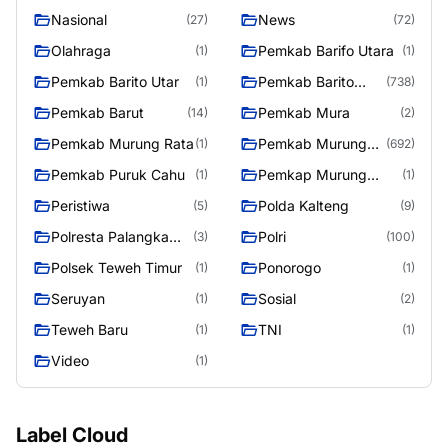
Nasional
News
(27)
(72)
Olahraga
Pemkab Barifo Utara
(1)
(1)
Pemkab Barito Utar
Pemkab Barito
(1)
(738)
Utara
Pemkab Barut
Pemkab Mura
(14)
(2)
Pemkab Murung Rata
Pemkab Murung
(1)
(692)
Raya
Pemkab Puruk Cahu
Pemkap Murung
(1)
(1)
Raya
Peristiwa
Polda Kalteng
(5)
(9)
Polresta Palangka
Polri
(3)
(100)
Raya
Polsek Teweh Timur
Ponorogo
(1)
(1)
Seruyan
Sosial
(1)
(2)
Teweh Baru
TNI
(1)
(1)
Video
(1)
Label Cloud