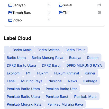
Seruyan
Sosial
(1)
(2)
Teweh Baru
TNI
(1)
(1)
Video
(1)
Label Cloud
Barito Kuala
Barito Selatan
Barito Timur
Barito Utara
Berita Murung Raya
Budaya
Daerah
DPRD Barito Utara
DPRD Barut
DPRD MURUNG RAYA
Ekonomi
FYI
Hukrim
Hukum Kriminal
Kuliner
Lahei
Murung Raya
Nasional
News
Olahraga
Pemkab Barifo Utara
Pemkab Barito Utar
Pemkab Barito Utara
Pemkab Barut
Pemkab Mura
Pemkab Murung Rata
Pemkab Murung Raya