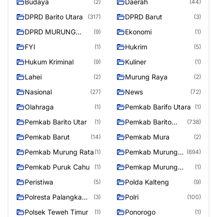
Budaya
Daerah
(2)
(44)
DPRD Barito Utara
DPRD Barut
(317)
(3)
DPRD MURUNG
Ekonomi
(9)
(1)
RAYA
FYI
Hukrim
(1)
(5)
Hukum Kriminal
Kuliner
(9)
(1)
Lahei
Murung Raya
(2)
(2)
Nasional
News
(27)
(72)
Olahraga
Pemkab Barifo Utara
(1)
(1)
Pemkab Barito Utar
Pemkab Barito
(1)
(738)
Utara
Pemkab Barut
Pemkab Mura
(14)
(2)
Pemkab Murung Rata
Pemkab Murung
(1)
(694)
Raya
Pemkab Puruk Cahu
Pemkap Murung
(1)
(1)
Raya
Peristiwa
Polda Kalteng
(5)
(9)
Polresta Palangka
Polri
(3)
(100)
Raya
Polsek Teweh Timur
Ponorogo
(1)
(1)