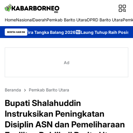
Home
Nasional
Daerah
Pemkab Barito Utara
DPRD Barito Utara
Pemk
angka Balang 2026
Laung Tuhup Raih Posisi Ketiga Tari Kreasi p
BERITA HARI INI
Ad
Beranda
Pemkab Barito Utara
Bupati Shalahuddin
Instruksikan Peningkatan
Disiplin ASN dan Pemeliharaan