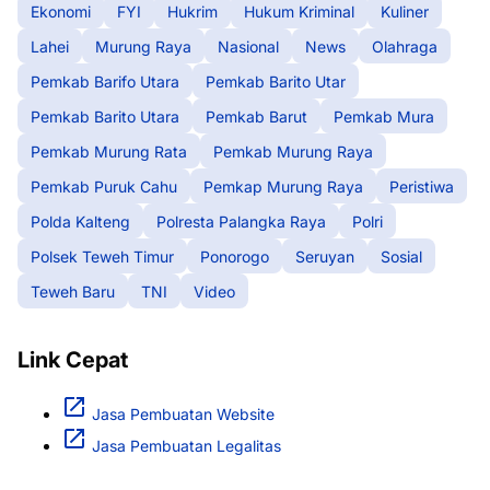
Ekonomi
FYI
Hukrim
Hukum Kriminal
Kuliner
Lahei
Murung Raya
Nasional
News
Olahraga
Pemkab Barifo Utara
Pemkab Barito Utar
Pemkab Barito Utara
Pemkab Barut
Pemkab Mura
Pemkab Murung Rata
Pemkab Murung Raya
Pemkab Puruk Cahu
Pemkap Murung Raya
Peristiwa
Polda Kalteng
Polresta Palangka Raya
Polri
Polsek Teweh Timur
Ponorogo
Seruyan
Sosial
Teweh Baru
TNI
Video
Link Cepat
Jasa Pembuatan Website
Jasa Pembuatan Legalitas