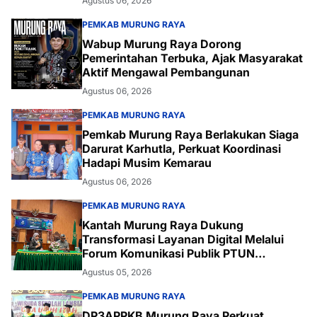
Agustus 06, 2026
PEMKAB MURUNG RAYA
Wabup Murung Raya Dorong
Pemerintahan Terbuka, Ajak Masyarakat
Aktif Mengawal Pembangunan
Agustus 06, 2026
PEMKAB MURUNG RAYA
Pemkab Murung Raya Berlakukan Siaga
Darurat Karhutla, Perkuat Koordinasi
Hadapi Musim Kemarau
Agustus 06, 2026
PEMKAB MURUNG RAYA
Kantah Murung Raya Dukung
Transformasi Layanan Digital Melalui
Forum Komunikasi Publik PTUN
Palangka Raya
Agustus 05, 2026
PEMKAB MURUNG RAYA
DP3APPKB Murung Raya Perkuat