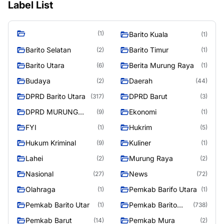
Label List
(1)
Barito Kuala
(1)
Barito Selatan
Barito Timur
(2)
(1)
Barito Utara
Berita Murung Raya
(6)
(1)
Budaya
Daerah
(2)
(44)
DPRD Barito Utara
DPRD Barut
(317)
(3)
DPRD MURUNG
Ekonomi
(9)
(1)
RAYA
FYI
Hukrim
(1)
(5)
Hukum Kriminal
Kuliner
(9)
(1)
Lahei
Murung Raya
(2)
(2)
Nasional
News
(27)
(72)
Olahraga
Pemkab Barifo Utara
(1)
(1)
Pemkab Barito Utar
Pemkab Barito
(1)
(738)
Utara
Pemkab Barut
Pemkab Mura
(14)
(2)