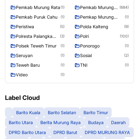
Pemkab Murung Rata
Pemkab Murung
(1)
(684)
Raya
Pemkab Puruk Cahu
Pemkap Murung
(1)
(1)
Raya
Peristiwa
Polda Kalteng
(5)
(9)
Polresta Palangka
Polri
(3)
(100)
Raya
Polsek Teweh Timur
Ponorogo
(1)
(1)
Seruyan
Sosial
(1)
(2)
Teweh Baru
TNI
(1)
(1)
Video
(1)
Label Cloud
Barito Kuala
Barito Selatan
Barito Timur
Barito Utara
Berita Murung Raya
Budaya
Daerah
DPRD Barito Utara
DPRD Barut
DPRD MURUNG RAYA