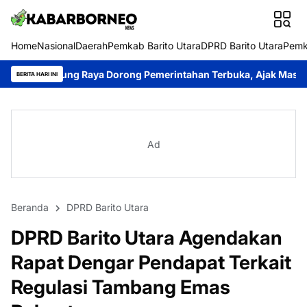
Home
Nasional
Daerah
Pemkab Barito Utara
DPRD Barito Utara
Pemk
ya Dorong Pemerintahan Terbuka, Ajak Masyarakat Aktif Meng
BERITA HARI INI
Ad
Beranda
DPRD Barito Utara
DPRD Barito Utara Agendakan
Rapat Dengar Pendapat Terkait
Regulasi Tambang Emas