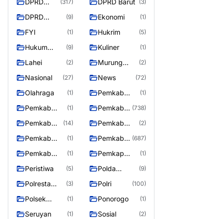
DPRD
DPRD Barut
(317)
(3)
Barito
DPRD
Ekonomi
(9)
(1)
Utara
MURUNG
FYI
Hukrim
(1)
(5)
RAYA
Hukum
Kuliner
(9)
(1)
Kriminal
Lahei
Murung
(2)
(2)
Raya
Nasional
News
(27)
(72)
Olahraga
Pemkab
(1)
(1)
Barifo Utara
Pemkab
Pemkab
(1)
(738)
Barito Utar
Barito
Pemkab
Pemkab
(14)
(2)
Utara
Barut
Mura
Pemkab
Pemkab
(1)
(687)
Murung Rata
Murung
Pemkab
Pemkap
(1)
(1)
Raya
Puruk Cahu
Murung
Peristiwa
Polda
(5)
(9)
Raya
Kalteng
Polresta
Polri
(3)
(100)
Palangka
Polsek
Ponorogo
(1)
(1)
Raya
Teweh Timur
Seruyan
Sosial
(1)
(2)