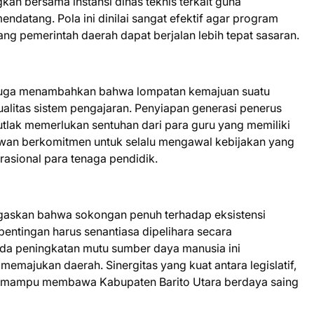
kan bersama instansi dinas teknis terkait guna
ndatang. Pola ini dinilai sangat efektif agar program
g pemerintah daerah dapat berjalan lebih tepat sasaran.
ni juga menambahkan bahwa lompatan kemajuan suatu
kualitas sistem pengajaran. Penyiapan generasi penerus
mutlak memerlukan sentuhan dari para guru yang memiliki
dewan berkomitmen untuk selalu mengawal kebijakan yang
rasional para tenaga pendidik.
gaskan bahwa sokongan penuh terhadap eksistensi
entingan harus senantiasa dipelihara secara
pada peningkatan mutu sumber daya manusia ini
emajukan daerah. Sinergitas yang kuat antara legislatif,
kan mampu membawa Kabupaten Barito Utara berdaya saing