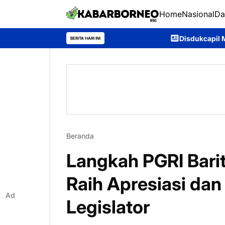
Home
Nasional
Da
Disdukcapil Murung Raya Catat I
BERITA HARI INI
Beranda
Langkah PGRI Bari
Raih Apresiasi da
Ad
Legislator