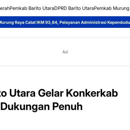
erah
Pemkab Barito Utara
DPRD Barito Utara
Pemkab Murung
KM 93,84, Pelayanan Administrasi Kependudukan Dinilai Sangat B
Ad
to Utara Gelar Konkerkab
n Dukungan Penuh