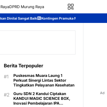
 Raya
DPRD Murung Raya
aik
Kontingen Pramuka Murung Raya Siap Harumkan Nama Daera
Berita Terpopuler
Puskesmas Muara Laung 1
Perkuat Sinergi Lintas Sektor
Tingkatkan Pelayanan Kesehatan
Ad
Guru SDN 2 Kandui Ciptakan
KANDUI MAGIC SCIENCE BOX,
Inovasi Pembelajaran IPA