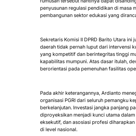
rumusan tersebut nantinya dapat disanding
penyusunan regulasi pendidikan di masa me
pembangunan sektor edukasi yang dirancan
Sekretaris Komisi II DPRD Barito Utara i
daerah tidak pernah luput dari intervensi 
yang kompetitif dan berintegritas tinggi 
kapabilitas mumpuni. Atas dasar itulah, 
berorientasi pada pemenuhan fasilitas ope
Pada akhir keterangannya, Ardianto mene
organisasi PGRI dari seluruh pemangku kep
berkelanjutan. Investasi jangka panjang 
diproyeksikan menjadi kunci utama dalam m
eksekutif, dan asosiasi profesi diharap
di level nasional.