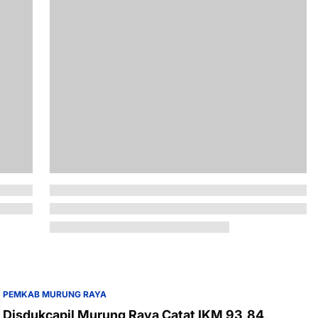
PEMKAB MURUNG RAYA
Disdukcapil Murung Raya Catat IKM 93,84,