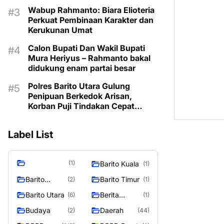
Berbasis Canva AI
Wabup Rahmanto: Biara Elioteria
Perkuat Pembinaan Karakter dan
Kerukunan Umat
Calon Bupati Dan Wakil Bupati
Mura Heriyus – Rahmanto bakal
didukung enam partai besar
Polres Barito Utara Gulung
Penipuan Berkedok Arisan,
Korban Puji Tindakan Cepat
Aparat
Label List
(1)
Barito Kuala
(1)
Barito
Barito Timur
(2)
(1)
Selatan
Barito Utara
Berita
(6)
(1)
Murung
Budaya
Daerah
(2)
(44)
Raya