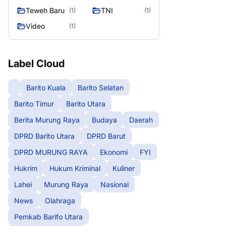
Teweh Baru
TNI
(1)
(1)
Video
(1)
Label Cloud
Barito Kuala
Barito Selatan
Barito Timur
Barito Utara
Berita Murung Raya
Budaya
Daerah
DPRD Barito Utara
DPRD Barut
DPRD MURUNG RAYA
Ekonomi
FYI
Hukrim
Hukum Kriminal
Kuliner
Lahei
Murung Raya
Nasional
News
Olahraga
Pemkab Barifo Utara