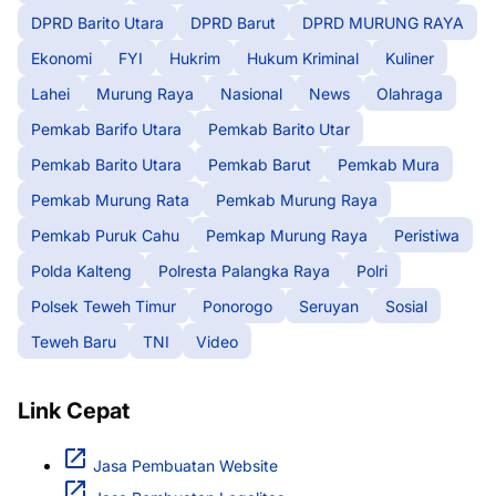
DPRD Barito Utara
DPRD Barut
DPRD MURUNG RAYA
Ekonomi
FYI
Hukrim
Hukum Kriminal
Kuliner
Lahei
Murung Raya
Nasional
News
Olahraga
Pemkab Barifo Utara
Pemkab Barito Utar
Pemkab Barito Utara
Pemkab Barut
Pemkab Mura
Pemkab Murung Rata
Pemkab Murung Raya
Pemkab Puruk Cahu
Pemkap Murung Raya
Peristiwa
Polda Kalteng
Polresta Palangka Raya
Polri
Polsek Teweh Timur
Ponorogo
Seruyan
Sosial
Teweh Baru
TNI
Video
Link Cepat
Jasa Pembuatan Website