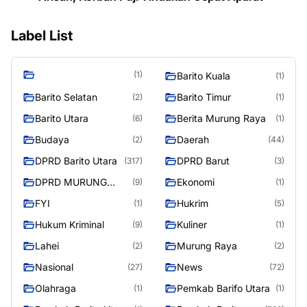
Label List
(1)
Barito Kuala
(1)
Barito Selatan
Barito Timur
(2)
(1)
Barito Utara
Berita Murung Raya
(6)
(1)
Budaya
Daerah
(2)
(44)
DPRD Barito Utara
DPRD Barut
(317)
(3)
DPRD MURUNG
Ekonomi
(9)
(1)
RAYA
FYI
Hukrim
(1)
(5)
Hukum Kriminal
Kuliner
(9)
(1)
Lahei
Murung Raya
(2)
(2)
Nasional
News
(27)
(72)
Olahraga
Pemkab Barifo Utara
(1)
(1)