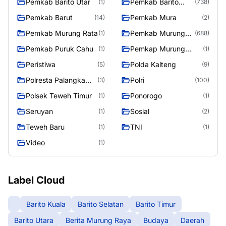
Pemkab Barito Utar
Pemkab Barito
(1)
(738)
Utara
Pemkab Barut
Pemkab Mura
(14)
(2)
Pemkab Murung Rata
Pemkab Murung
(1)
(688)
Raya
Pemkab Puruk Cahu
Pemkap Murung
(1)
(1)
Raya
Peristiwa
Polda Kalteng
(5)
(9)
Polresta Palangka
Polri
(3)
(100)
Raya
Polsek Teweh Timur
Ponorogo
(1)
(1)
Seruyan
Sosial
(1)
(2)
Teweh Baru
TNI
(1)
(1)
Video
(1)
Label Cloud
Barito Kuala
Barito Selatan
Barito Timur
Barito Utara
Berita Murung Raya
Budaya
Daerah