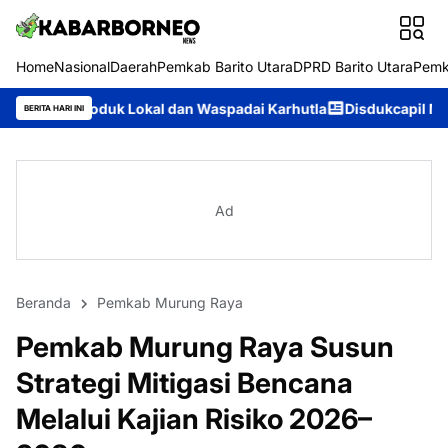
Home
Nasional
Daerah
Pemkab Barito Utara
DPRD Barito Utara
Pemk
okal dan Waspadai Karhutla
Disdukcapil Murung Raya Catat IKM
BERITA HARI INI
Ad
Beranda
Pemkab Murung Raya
Pemkab Murung Raya Susun
Strategi Mitigasi Bencana
Melalui Kajian Risiko 2026–