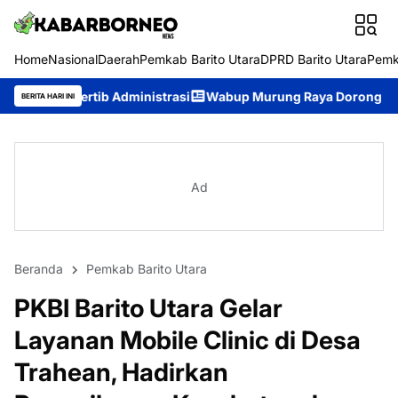
Home
Nasional
Daerah
Pemkab Barito Utara
DPRD Barito Utara
Pemk
nistrasi
Wabup Murung Raya Dorong Pemerintahan Terbuka, A
BERITA HARI INI
Ad
Beranda
Pemkab Barito Utara
PKBI Barito Utara Gelar
Layanan Mobile Clinic di Desa
Trahean, Hadirkan