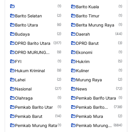
(1)
Barito Kuala
(1)
Barito Selatan
Barito Timur
(2)
(1)
Barito Utara
Berita Murung Raya
(6)
(1)
Budaya
Daerah
(2)
(44)
DPRD Barito Utara
DPRD Barut
(317)
(3)
DPRD MURUNG
Ekonomi
(9)
(1)
RAYA
FYI
Hukrim
(1)
(5)
Hukum Kriminal
Kuliner
(9)
(1)
Lahei
Murung Raya
(2)
(2)
Nasional
News
(27)
(72)
Olahraga
Pemkab Barifo Utara
(1)
(1)
Pemkab Barito Utar
Pemkab Barito
(1)
(738)
Utara
Pemkab Barut
Pemkab Mura
(14)
(2)
Pemkab Murung Rata
Pemkab Murung
(1)
(684)
Raya