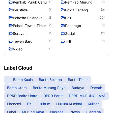
Pemkab Puruk Cahu
Pemkap Murung
(1)
(1)
Raya
Peristiwa
Polda Kalteng
(5)
(9)
Polresta Palangka
Polri
(3)
(100)
Raya
Polsek Teweh Timur
Ponorogo
(1)
(1)
Seruyan
Sosial
(1)
(2)
Teweh Baru
TNI
(1)
(1)
Video
(1)
Label Cloud
Barito Kuala
Barito Selatan
Barito Timur
Barito Utara
Berita Murung Raya
Budaya
Daerah
DPRD Barito Utara
DPRD Barut
DPRD MURUNG RAYA
Ekonomi
FYI
Hukrim
Hukum Kriminal
Kuliner
Lahei
Murung Raya
Nasional
News
Olahraga