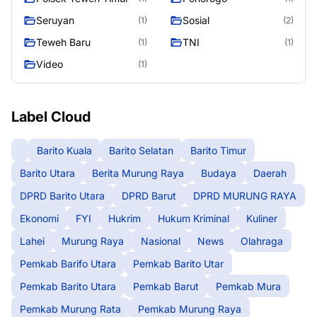
Seruyan
Sosial
(1)
(2)
Teweh Baru
TNI
(1)
(1)
Video
(1)
Label Cloud
Barito Kuala
Barito Selatan
Barito Timur
Barito Utara
Berita Murung Raya
Budaya
Daerah
DPRD Barito Utara
DPRD Barut
DPRD MURUNG RAYA
Ekonomi
FYI
Hukrim
Hukum Kriminal
Kuliner
Lahei
Murung Raya
Nasional
News
Olahraga
Pemkab Barifo Utara
Pemkab Barito Utar
Pemkab Barito Utara
Pemkab Barut
Pemkab Mura
Pemkab Murung Rata
Pemkab Murung Raya