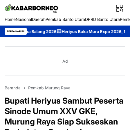
Home
Nasional
Daerah
Pemkab Barito Utara
DPRD Barito Utara
Pemk
ang 2026
Heriyus Buka Mura Expo 2026, Potensi Lokal Murung 
BERITA HARI INI
Ad
Beranda
Pemkab Murung Raya
Bupati Heriyus Sambut Peserta
Sinode Umum XXV GKE,
Murung Raya Siap Sukseskan