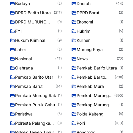
Budaya
Daerah
(2)
(44)
DPRD Barito Utara
DPRD Barut
(317)
(3)
DPRD MURUNG
Ekonomi
(9)
(1)
RAYA
FYI
Hukrim
(1)
(5)
Hukum Kriminal
Kuliner
(9)
(1)
Lahei
Murung Raya
(2)
(2)
Nasional
News
(27)
(72)
Olahraga
Pemkab Barifo Utara
(1)
(1)
Pemkab Barito Utar
Pemkab Barito
(1)
(738)
Utara
Pemkab Barut
Pemkab Mura
(14)
(2)
Pemkab Murung Rata
Pemkab Murung
(1)
(690)
Raya
Pemkab Puruk Cahu
Pemkap Murung
(1)
(1)
Raya
Peristiwa
Polda Kalteng
(5)
(9)
Polresta Palangka
Polri
(3)
(100)
Raya
Polsek Teweh Timur
Ponorogo
(1)
(1)