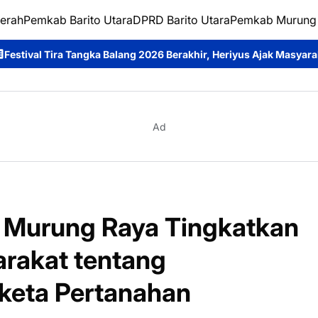
erah
Pemkab Barito Utara
DPRD Barito Utara
Pemkab Murung
lang 2026 Berakhir, Heriyus Ajak Masyarakat Jadikan Budaya seba
Ad
 Murung Raya Tingkatkan
akat tentang
keta Pertanahan