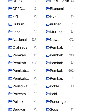
DPRD
DPRD Barut
(317)
(3)
Barito
DPRD
Ekonomi
(9)
(1)
Utara
MURUNG
FYI
Hukrim
(1)
(5)
RAYA
Hukum
Kuliner
(9)
(1)
Kriminal
Lahei
Murung
(2)
(2)
Raya
Nasional
News
(27)
(72)
Olahraga
Pemkab
(1)
(1)
Barifo Utara
Pemkab
Pemkab
(1)
(738)
Barito Utar
Barito
Pemkab
Pemkab
(14)
(2)
Utara
Barut
Mura
Pemkab
Pemkab
(1)
(692)
Murung Rata
Murung
Pemkab
Pemkap
(1)
(1)
Raya
Puruk Cahu
Murung
Peristiwa
Polda
(5)
(9)
Raya
Kalteng
Polresta
Polri
(3)
(100)
Palangka
Polsek
Ponorogo
(1)
(1)
Raya
Teweh Timur
Seruyan
Sosial
(1)
(2)