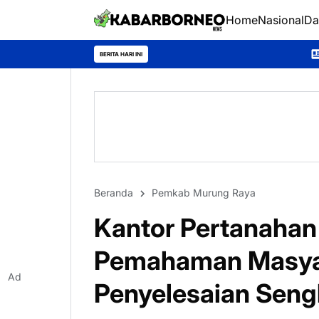
Home
Nasional
Da
Festival Tira Tangka Ba
BERITA HARI INI
Beranda
Pemkab Murung Raya
Kantor Pertanahan
Pemahaman Masyar
Ad
Penyelesaian Seng