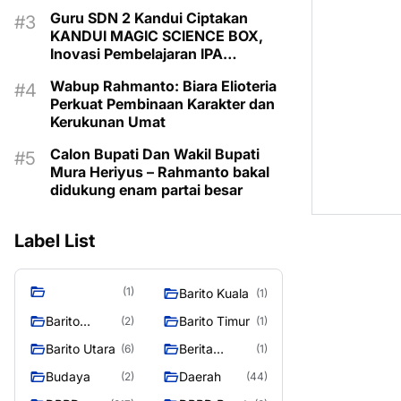
Guru SDN 2 Kandui Ciptakan
KANDUI MAGIC SCIENCE BOX,
Inovasi Pembelajaran IPA
Berbasis Canva AI
Wabup Rahmanto: Biara Elioteria
Perkuat Pembinaan Karakter dan
Kerukunan Umat
Calon Bupati Dan Wakil Bupati
Mura Heriyus – Rahmanto bakal
didukung enam partai besar
Label List
(1)
Barito Kuala
(1)
Barito
Barito Timur
(2)
(1)
Selatan
Barito Utara
Berita
(6)
(1)
Murung
Budaya
Daerah
(2)
(44)
Raya