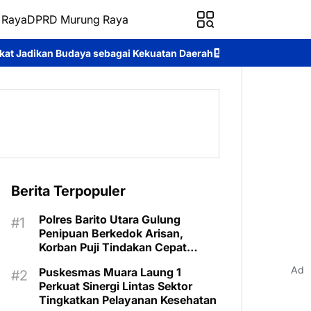
 Raya
DPRD Murung Raya
gai Kekuatan Daerah
Pertahankan Prestasi, Seribu Riam Kembali
Berita Terpopuler
Polres Barito Utara Gulung
Penipuan Berkedok Arisan,
Korban Puji Tindakan Cepat
Aparat
Ad
Puskesmas Muara Laung 1
Perkuat Sinergi Lintas Sektor
Tingkatkan Pelayanan Kesehatan