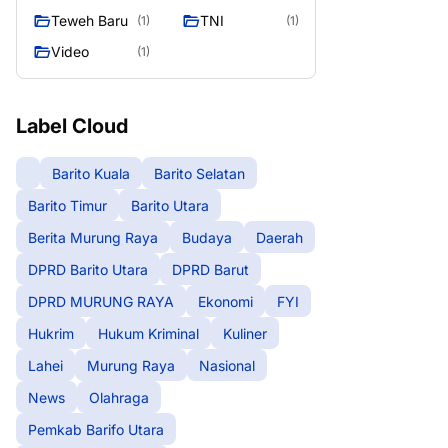
Teweh Baru
TNI
(1)
(1)
Video
(1)
Label Cloud
Barito Kuala
Barito Selatan
Barito Timur
Barito Utara
Berita Murung Raya
Budaya
Daerah
DPRD Barito Utara
DPRD Barut
DPRD MURUNG RAYA
Ekonomi
FYI
Hukrim
Hukum Kriminal
Kuliner
Lahei
Murung Raya
Nasional
News
Olahraga
Pemkab Barifo Utara