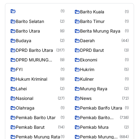
(1)
Barito Kuala
(1)
Barito Selatan
Barito Timur
(2)
(1)
Barito Utara
Berita Murung Raya
(6)
(1)
Budaya
Daerah
(2)
(44)
DPRD Barito Utara
DPRD Barut
(317)
(3)
DPRD MURUNG
Ekonomi
(9)
(1)
RAYA
FYI
Hukrim
(1)
(5)
Hukum Kriminal
Kuliner
(9)
(1)
Lahei
Murung Raya
(2)
(2)
Nasional
News
(27)
(72)
Olahraga
Pemkab Barifo Utara
(1)
(1)
Pemkab Barito Utar
Pemkab Barito
(1)
(738)
Utara
Pemkab Barut
Pemkab Mura
(14)
(2)
Pemkab Murung Rata
Pemkab Murung
(1)
(684)