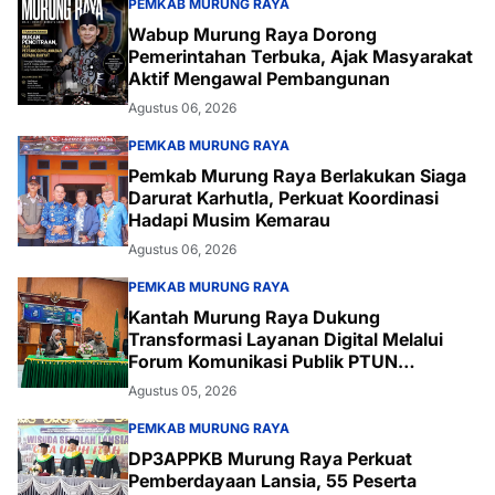
PEMKAB MURUNG RAYA
Wabup Murung Raya Dorong
Pemerintahan Terbuka, Ajak Masyarakat
Aktif Mengawal Pembangunan
Agustus 06, 2026
PEMKAB MURUNG RAYA
Pemkab Murung Raya Berlakukan Siaga
Darurat Karhutla, Perkuat Koordinasi
Hadapi Musim Kemarau
Agustus 06, 2026
PEMKAB MURUNG RAYA
Kantah Murung Raya Dukung
Transformasi Layanan Digital Melalui
Forum Komunikasi Publik PTUN
Palangka Raya
Agustus 05, 2026
PEMKAB MURUNG RAYA
DP3APPKB Murung Raya Perkuat
Pemberdayaan Lansia, 55 Peserta