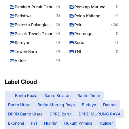
Raya
Pemkab Puruk Cahu
Pemkap Murung
(1)
(1)
Raya
Peristiwa
Polda Kalteng
(5)
(9)
Polresta Palangka
Polri
(3)
(100)
Raya
Polsek Teweh Timur
Ponorogo
(1)
(1)
Seruyan
Sosial
(1)
(2)
Teweh Baru
TNI
(1)
(1)
Video
(1)
Label Cloud
Barito Kuala
Barito Selatan
Barito Timur
Barito Utara
Berita Murung Raya
Budaya
Daerah
DPRD Barito Utara
DPRD Barut
DPRD MURUNG RAYA
Ekonomi
FYI
Hukrim
Hukum Kriminal
Kuliner