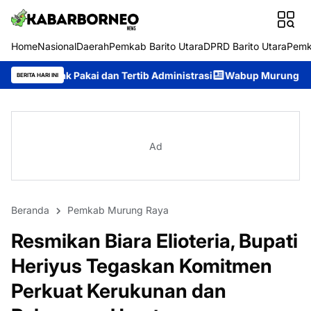
Home
Nasional
Daerah
Pemkab Barito Utara
DPRD Barito Utara
Pemk
i dan Tertib Administrasi
Wabup Murung Raya Dorong Pemerint
BERITA HARI INI
Ad
Beranda
Pemkab Murung Raya
Resmikan Biara Elioteria, Bupati
Heriyus Tegaskan Komitmen
Perkuat Kerukunan dan