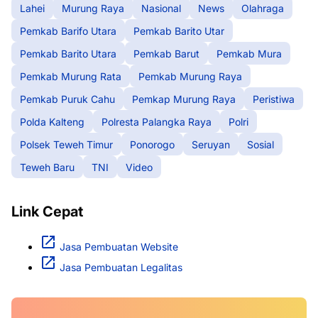
Lahei
Murung Raya
Nasional
News
Olahraga
Pemkab Barifo Utara
Pemkab Barito Utar
Pemkab Barito Utara
Pemkab Barut
Pemkab Mura
Pemkab Murung Rata
Pemkab Murung Raya
Pemkab Puruk Cahu
Pemkap Murung Raya
Peristiwa
Polda Kalteng
Polresta Palangka Raya
Polri
Polsek Teweh Timur
Ponorogo
Seruyan
Sosial
Teweh Baru
TNI
Video
Link Cepat
Jasa Pembuatan Website
Jasa Pembuatan Legalitas