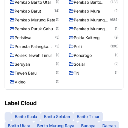
Pemkab Barito Utar
Pemkab Barito
(1)
(738)
Utara
Pemkab Barut
Pemkab Mura
(14)
(2)
Pemkab Murung Rata
Pemkab Murung
(1)
(684)
Raya
Pemkab Puruk Cahu
Pemkap Murung
(1)
(1)
Raya
Peristiwa
Polda Kalteng
(5)
(9)
Polresta Palangka
Polri
(3)
(100)
Raya
Polsek Teweh Timur
Ponorogo
(1)
(1)
Seruyan
Sosial
(1)
(2)
Teweh Baru
TNI
(1)
(1)
Video
(1)
Label Cloud
Barito Kuala
Barito Selatan
Barito Timur
Barito Utara
Berita Murung Raya
Budaya
Daerah