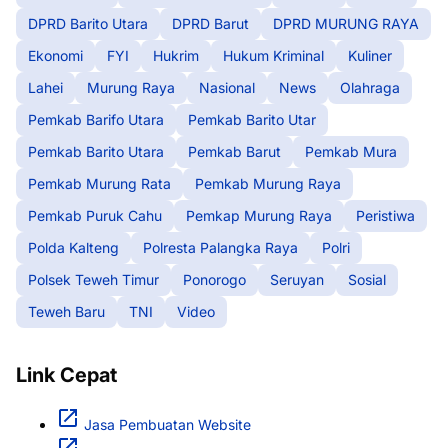
DPRD Barito Utara
DPRD Barut
DPRD MURUNG RAYA
Ekonomi
FYI
Hukrim
Hukum Kriminal
Kuliner
Lahei
Murung Raya
Nasional
News
Olahraga
Pemkab Barifo Utara
Pemkab Barito Utar
Pemkab Barito Utara
Pemkab Barut
Pemkab Mura
Pemkab Murung Rata
Pemkab Murung Raya
Pemkab Puruk Cahu
Pemkap Murung Raya
Peristiwa
Polda Kalteng
Polresta Palangka Raya
Polri
Polsek Teweh Timur
Ponorogo
Seruyan
Sosial
Teweh Baru
TNI
Video
Link Cepat
Jasa Pembuatan Website