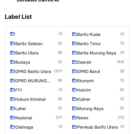
Label List
(1)
Barito Kuala
(1)
Barito Selatan
Barito Timur
(2)
(1)
Barito Utara
Berita Murung Raya
(6)
(1)
Budaya
Daerah
(2)
(44)
DPRD Barito Utara
DPRD Barut
(317)
(3)
DPRD MURUNG
Ekonomi
(9)
(1)
RAYA
FYI
Hukrim
(1)
(5)
Hukum Kriminal
Kuliner
(9)
(1)
Lahei
Murung Raya
(2)
(2)
Nasional
News
(27)
(72)
Olahraga
Pemkab Barifo Utara
(1)
(1)