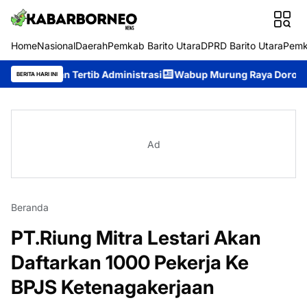
Home
Nasional
Daerah
Pemkab Barito Utara
DPRD Barito Utara
Pemk
n Tertib Administrasi
Wabup Murung Raya Dorong Pemerintaha
BERITA HARI INI
Ad
Beranda
PT.Riung Mitra Lestari Akan
Daftarkan 1000 Pekerja Ke
BPJS Ketenagakerjaan