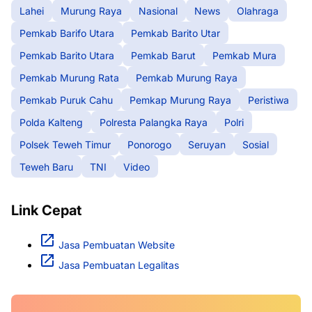
Lahei
Murung Raya
Nasional
News
Olahraga
Pemkab Barifo Utara
Pemkab Barito Utar
Pemkab Barito Utara
Pemkab Barut
Pemkab Mura
Pemkab Murung Rata
Pemkab Murung Raya
Pemkab Puruk Cahu
Pemkap Murung Raya
Peristiwa
Polda Kalteng
Polresta Palangka Raya
Polri
Polsek Teweh Timur
Ponorogo
Seruyan
Sosial
Teweh Baru
TNI
Video
Link Cepat
Jasa Pembuatan Website
Jasa Pembuatan Legalitas