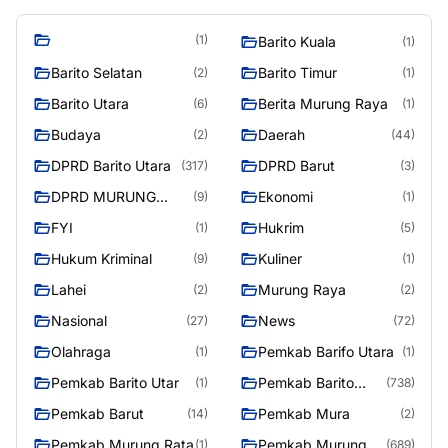
(1)
Barito Kuala
(1)
Barito Selatan
Barito Timur
(2)
(1)
Barito Utara
Berita Murung Raya
(6)
(1)
Budaya
Daerah
(2)
(44)
DPRD Barito Utara
DPRD Barut
(317)
(3)
DPRD MURUNG
Ekonomi
(9)
(1)
RAYA
FYI
Hukrim
(1)
(5)
Hukum Kriminal
Kuliner
(9)
(1)
Lahei
Murung Raya
(2)
(2)
Nasional
News
(27)
(72)
Olahraga
Pemkab Barifo Utara
(1)
(1)
Pemkab Barito Utar
Pemkab Barito
(1)
(738)
Utara
Pemkab Barut
Pemkab Mura
(14)
(2)
Pemkab Murung Rata
Pemkab Murung
(1)
(689)