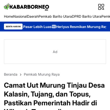
Home
Nasional
Daerah
Pemkab Barito Utara
DPRD Barito Utara
Pemk
Lebih Luas
Heriyus Resmikan Murung Raya Expo 2026, Ajak Mas
BERITA HARI INI
Ad
Beranda
Pemkab Murung Raya
Camat Uut Murung Tinjau Desa
Kalasin, Tujang, dan Topus,
Pastikan Pemerintah Hadir di