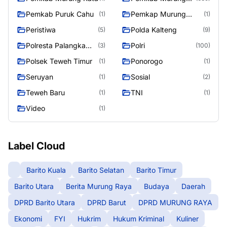
Raya
Pemkab Puruk Cahu
Pemkap Murung
(1)
(1)
Raya
Peristiwa
Polda Kalteng
(5)
(9)
Polresta Palangka
Polri
(3)
(100)
Raya
Polsek Teweh Timur
Ponorogo
(1)
(1)
Seruyan
Sosial
(1)
(2)
Teweh Baru
TNI
(1)
(1)
Video
(1)
Label Cloud
Barito Kuala
Barito Selatan
Barito Timur
Barito Utara
Berita Murung Raya
Budaya
Daerah
DPRD Barito Utara
DPRD Barut
DPRD MURUNG RAYA
Ekonomi
FYI
Hukrim
Hukum Kriminal
Kuliner