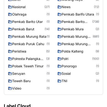
Nasional
News
(27)
(72)
Olahraga
Pemkab Barifo Utara
(1)
(1)
Pemkab Barito Utar
Pemkab Barito
(1)
(738)
Utara
Pemkab Barut
Pemkab Mura
(14)
(2)
Pemkab Murung Rata
Pemkab Murung
(1)
(681)
Raya
Pemkab Puruk Cahu
Pemkap Murung
(1)
(1)
Raya
Peristiwa
Polda Kalteng
(5)
(9)
Polresta Palangka
Polri
(3)
(100)
Raya
Polsek Teweh Timur
Ponorogo
(1)
(1)
Seruyan
Sosial
(1)
(2)
Teweh Baru
TNI
(1)
(1)
Video
(1)
Label Cloud