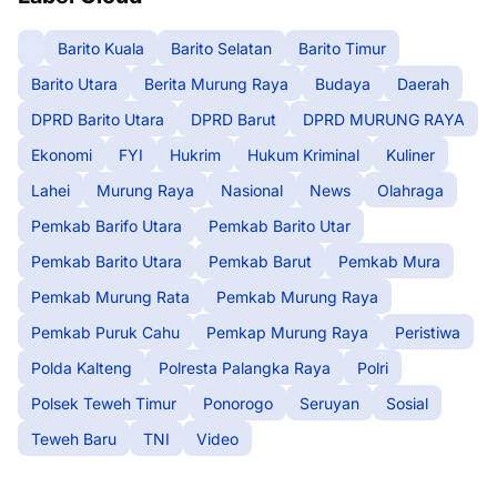
Barito Kuala
Barito Selatan
Barito Timur
Barito Utara
Berita Murung Raya
Budaya
Daerah
DPRD Barito Utara
DPRD Barut
DPRD MURUNG RAYA
Ekonomi
FYI
Hukrim
Hukum Kriminal
Kuliner
Lahei
Murung Raya
Nasional
News
Olahraga
Pemkab Barifo Utara
Pemkab Barito Utar
Pemkab Barito Utara
Pemkab Barut
Pemkab Mura
Pemkab Murung Rata
Pemkab Murung Raya
Pemkab Puruk Cahu
Pemkap Murung Raya
Peristiwa
Polda Kalteng
Polresta Palangka Raya
Polri
Polsek Teweh Timur
Ponorogo
Seruyan
Sosial
Teweh Baru
TNI
Video