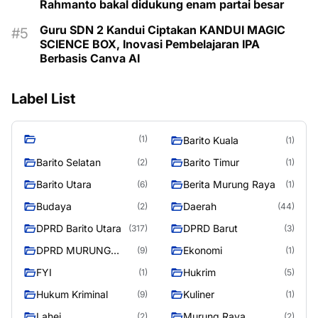
Rahmanto bakal didukung enam partai besar
Guru SDN 2 Kandui Ciptakan KANDUI MAGIC
SCIENCE BOX, Inovasi Pembelajaran IPA
Berbasis Canva AI
Label List
(1)
Barito Kuala
(1)
Barito Selatan
Barito Timur
(2)
(1)
Barito Utara
Berita Murung Raya
(6)
(1)
Budaya
Daerah
(2)
(44)
DPRD Barito Utara
DPRD Barut
(317)
(3)
DPRD MURUNG
Ekonomi
(9)
(1)
RAYA
FYI
Hukrim
(1)
(5)
Hukum Kriminal
Kuliner
(9)
(1)
Lahei
Murung Raya
(2)
(2)