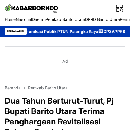
Home
Nasional
Daerah
Pemkab Barito Utara
DPRD Barito Utara
Pemk
Publik PTUN Palangka Raya
DP3APPKB Murung Raya Perkuat Pemb
BERITA HARI INI
Ad
Beranda
Pemkab Barito Utara
Dua Tahun Berturut-Turut, Pj
Bupati Barito Utara Terima
Penghargaan Revitalisasi