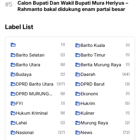
Calon Bupati Dan Wakil Bupati Mura Heriyus –
Rahmanto bakal didukung enam partai besar
Label List
(1)
Barito Kuala
(1)
Barito Selatan
Barito Timur
(2)
(1)
Barito Utara
Berita Murung Raya
(6)
(1)
Budaya
Daerah
(2)
(44)
DPRD Barito Utara
DPRD Barut
(317)
(3)
DPRD MURUNG
Ekonomi
(9)
(1)
RAYA
FYI
Hukrim
(1)
(5)
Hukum Kriminal
Kuliner
(9)
(1)
Lahei
Murung Raya
(2)
(2)
Nasional
News
(27)
(72)