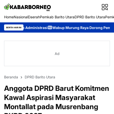
Home
Nasional
Daerah
Pemkab Barito Utara
DPRD Barito Utara
Pemk
nistrasi
Wabup Murung Raya Dorong Pemerintahan Terbuka, A
BERITA HARI INI
Ad
Beranda
DPRD Barito Utara
Anggota DPRD Barut Komitmen
Kawal Aspirasi Masyarakat
Montallat pada Musrenbang