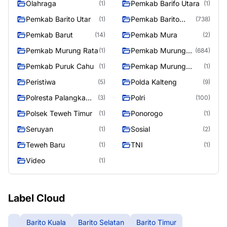
Olahraga
Pemkab Barifo Utara
(1)
(1)
Pemkab Barito Utar
Pemkab Barito
(1)
(738)
Utara
Pemkab Barut
Pemkab Mura
(14)
(2)
Pemkab Murung Rata
Pemkab Murung
(1)
(684)
Raya
Pemkab Puruk Cahu
Pemkap Murung
(1)
(1)
Raya
Peristiwa
Polda Kalteng
(5)
(9)
Polresta Palangka
Polri
(3)
(100)
Raya
Polsek Teweh Timur
Ponorogo
(1)
(1)
Seruyan
Sosial
(1)
(2)
Teweh Baru
TNI
(1)
(1)
Video
(1)
Label Cloud
Barito Kuala
Barito Selatan
Barito Timur