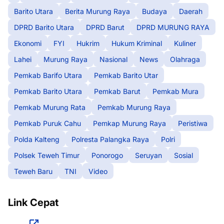
Barito Utara
Berita Murung Raya
Budaya
Daerah
DPRD Barito Utara
DPRD Barut
DPRD MURUNG RAYA
Ekonomi
FYI
Hukrim
Hukum Kriminal
Kuliner
Lahei
Murung Raya
Nasional
News
Olahraga
Pemkab Barifo Utara
Pemkab Barito Utar
Pemkab Barito Utara
Pemkab Barut
Pemkab Mura
Pemkab Murung Rata
Pemkab Murung Raya
Pemkab Puruk Cahu
Pemkap Murung Raya
Peristiwa
Polda Kalteng
Polresta Palangka Raya
Polri
Polsek Teweh Timur
Ponorogo
Seruyan
Sosial
Teweh Baru
TNI
Video
Link Cepat