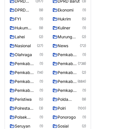
DPRD
DPRD Barut
(317)
(3)
Barito
DPRD
Ekonomi
(9)
(1)
Utara
MURUNG
FYI
Hukrim
(1)
(5)
RAYA
Hukum
Kuliner
(9)
(1)
Kriminal
Lahei
Murung
(2)
(2)
Raya
Nasional
News
(27)
(72)
Olahraga
Pemkab
(1)
(1)
Barifo Utara
Pemkab
Pemkab
(1)
(738)
Barito Utar
Barito
Pemkab
Pemkab
(14)
(2)
Utara
Barut
Mura
Pemkab
Pemkab
(1)
(684)
Murung Rata
Murung
Pemkab
Pemkap
(1)
(1)
Raya
Puruk Cahu
Murung
Peristiwa
Polda
(5)
(9)
Raya
Kalteng
Polresta
Polri
(3)
(100)
Palangka
Polsek
Ponorogo
(1)
(1)
Raya
Teweh Timur
Seruyan
Sosial
(1)
(2)