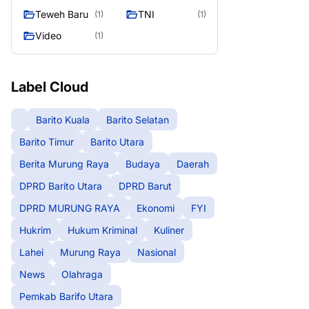
Teweh Baru
TNI
(1)
(1)
Video
(1)
Label Cloud
Barito Kuala
Barito Selatan
Barito Timur
Barito Utara
Berita Murung Raya
Budaya
Daerah
DPRD Barito Utara
DPRD Barut
DPRD MURUNG RAYA
Ekonomi
FYI
Hukrim
Hukum Kriminal
Kuliner
Lahei
Murung Raya
Nasional
News
Olahraga
Pemkab Barifo Utara