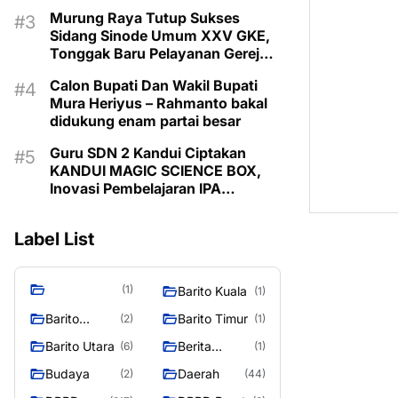
Murung Raya Tutup Sukses
Sidang Sinode Umum XXV GKE,
Tonggak Baru Pelayanan Gereja
Dimulai
Calon Bupati Dan Wakil Bupati
Mura Heriyus – Rahmanto bakal
didukung enam partai besar
Guru SDN 2 Kandui Ciptakan
KANDUI MAGIC SCIENCE BOX,
Inovasi Pembelajaran IPA
Berbasis Canva AI
Label List
(1)
Barito Kuala
(1)
Barito
Barito Timur
(2)
(1)
Selatan
Barito Utara
Berita
(6)
(1)
Murung
Budaya
Daerah
(2)
(44)
Raya