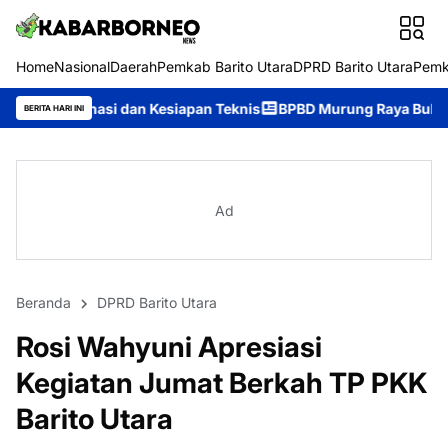
Home
Nasional
Daerah
Pemkab Barito Utara
DPRD Barito Utara
Pemk
 dan Kesiapan Teknis
BPBD Murung Raya Buka Pusdalops 24 Jam
BERITA HARI INI
Ad
Beranda
DPRD Barito Utara
Rosi Wahyuni Apresiasi
Kegiatan Jumat Berkah TP PKK
Barito Utara