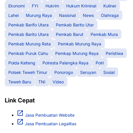
Ekonomi
FYI
Hukrim
Hukum Kriminal
Kuliner
Lahei
Murung Raya
Nasional
News
Olahraga
Pemkab Barifo Utara
Pemkab Barito Utar
Pemkab Barito Utara
Pemkab Barut
Pemkab Mura
Pemkab Murung Rata
Pemkab Murung Raya
Pemkab Puruk Cahu
Pemkap Murung Raya
Peristiwa
Polda Kalteng
Polresta Palangka Raya
Polri
Polsek Teweh Timur
Ponorogo
Seruyan
Sosial
Teweh Baru
TNI
Video
Link Cepat
Jasa Pembuatan Website
Jasa Pembuatan Legalitas