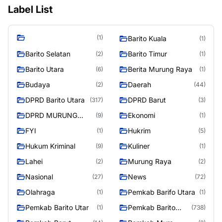
Label List
(1)
Barito Kuala
(1)
Barito Selatan
Barito Timur
(2)
(1)
Barito Utara
Berita Murung Raya
(6)
(1)
Budaya
Daerah
(2)
(44)
DPRD Barito Utara
DPRD Barut
(317)
(3)
DPRD MURUNG
Ekonomi
(9)
(1)
RAYA
FYI
Hukrim
(1)
(5)
Hukum Kriminal
Kuliner
(9)
(1)
Lahei
Murung Raya
(2)
(2)
Nasional
News
(27)
(72)
Olahraga
Pemkab Barifo Utara
(1)
(1)
Pemkab Barito Utar
Pemkab Barito
(1)
(738)
Utara