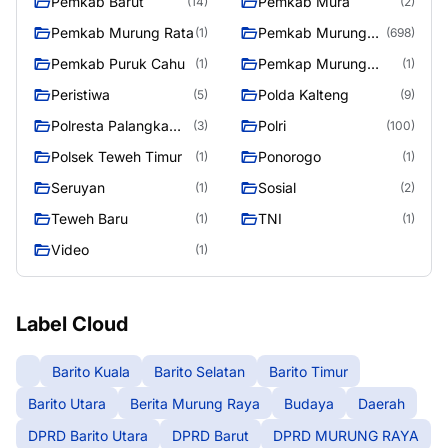
Pemkab Barut
Pemkab Mura
(14)
(2)
Pemkab Murung Rata
Pemkab Murung
(1)
(698)
Raya
Pemkab Puruk Cahu
Pemkap Murung
(1)
(1)
Raya
Peristiwa
Polda Kalteng
(5)
(9)
Polresta Palangka
Polri
(3)
(100)
Raya
Polsek Teweh Timur
Ponorogo
(1)
(1)
Seruyan
Sosial
(1)
(2)
Teweh Baru
TNI
(1)
(1)
Video
(1)
Label Cloud
Barito Kuala
Barito Selatan
Barito Timur
Barito Utara
Berita Murung Raya
Budaya
Daerah
DPRD Barito Utara
DPRD Barut
DPRD MURUNG RAYA