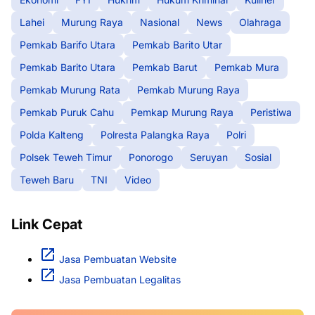
Lahei
Murung Raya
Nasional
News
Olahraga
Pemkab Barifo Utara
Pemkab Barito Utar
Pemkab Barito Utara
Pemkab Barut
Pemkab Mura
Pemkab Murung Rata
Pemkab Murung Raya
Pemkab Puruk Cahu
Pemkap Murung Raya
Peristiwa
Polda Kalteng
Polresta Palangka Raya
Polri
Polsek Teweh Timur
Ponorogo
Seruyan
Sosial
Teweh Baru
TNI
Video
Link Cepat
Jasa Pembuatan Website
Jasa Pembuatan Legalitas