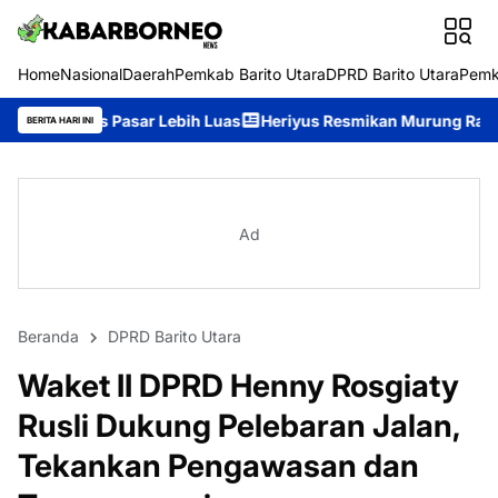
Home
Nasional
Daerah
Pemkab Barito Utara
DPRD Barito Utara
Pemk
 Lebih Luas
Heriyus Resmikan Murung Raya Expo 2026, Ajak M
BERITA HARI INI
Ad
Beranda
DPRD Barito Utara
Waket II DPRD Henny Rosgiaty
Rusli Dukung Pelebaran Jalan,
Tekankan Pengawasan dan