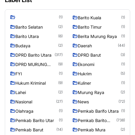
(1)
Barito Kuala
(1)
Barito Selatan
Barito Timur
(2)
(1)
Barito Utara
Berita Murung Raya
(6)
(1)
Budaya
Daerah
(2)
(44)
DPRD Barito Utara
DPRD Barut
(317)
(3)
DPRD MURUNG
Ekonomi
(9)
(1)
RAYA
FYI
Hukrim
(1)
(5)
Hukum Kriminal
Kuliner
(9)
(1)
Lahei
Murung Raya
(2)
(2)
Nasional
News
(27)
(72)
Olahraga
Pemkab Barifo Utara
(1)
(1)
Pemkab Barito Utar
Pemkab Barito
(1)
(738)
Utara
Pemkab Barut
Pemkab Mura
(14)
(2)