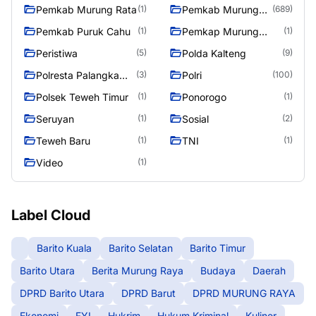
Pemkab Murung Rata
Pemkab Murung
(1)
(689)
Raya
Pemkab Puruk Cahu
Pemkap Murung
(1)
(1)
Raya
Peristiwa
Polda Kalteng
(5)
(9)
Polresta Palangka
Polri
(3)
(100)
Raya
Polsek Teweh Timur
Ponorogo
(1)
(1)
Seruyan
Sosial
(1)
(2)
Teweh Baru
TNI
(1)
(1)
Video
(1)
Label Cloud
Barito Kuala
Barito Selatan
Barito Timur
Barito Utara
Berita Murung Raya
Budaya
Daerah
DPRD Barito Utara
DPRD Barut
DPRD MURUNG RAYA
Ekonomi
FYI
Hukrim
Hukum Kriminal
Kuliner