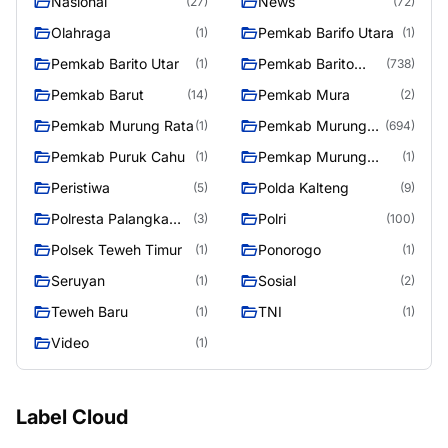
Nasional
News
(27)
(72)
Olahraga
Pemkab Barifo Utara
(1)
(1)
Pemkab Barito Utar
Pemkab Barito
(1)
(738)
Utara
Pemkab Barut
Pemkab Mura
(14)
(2)
Pemkab Murung Rata
Pemkab Murung
(1)
(694)
Raya
Pemkab Puruk Cahu
Pemkap Murung
(1)
(1)
Raya
Peristiwa
Polda Kalteng
(5)
(9)
Polresta Palangka
Polri
(3)
(100)
Raya
Polsek Teweh Timur
Ponorogo
(1)
(1)
Seruyan
Sosial
(1)
(2)
Teweh Baru
TNI
(1)
(1)
Video
(1)
Label Cloud