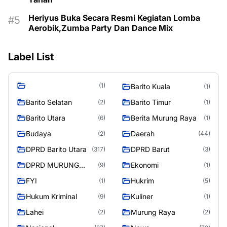
Heriyus Buka Secara Resmi Kegiatan Lomba
Aerobik,Zumba Party Dan Dance Mix
Label List
(1)
Barito Kuala
(1)
Barito Selatan
Barito Timur
(2)
(1)
Barito Utara
Berita Murung Raya
(6)
(1)
Budaya
Daerah
(2)
(44)
DPRD Barito Utara
DPRD Barut
(317)
(3)
DPRD MURUNG
Ekonomi
(9)
(1)
RAYA
FYI
Hukrim
(1)
(5)
Hukum Kriminal
Kuliner
(9)
(1)
Lahei
Murung Raya
(2)
(2)