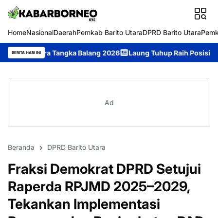
Home
Nasional
Daerah
Pemkab Barito Utara
DPRD Barito Utara
Pemk
ka Balang 2026
Laung Tuhup Raih Posisi Ketiga Tari Kreasi pada
BERITA HARI INI
Ad
Beranda
DPRD Barito Utara
Fraksi Demokrat DPRD Setujui
Raperda RPJMD 2025–2029,
Tekankan Implementasi