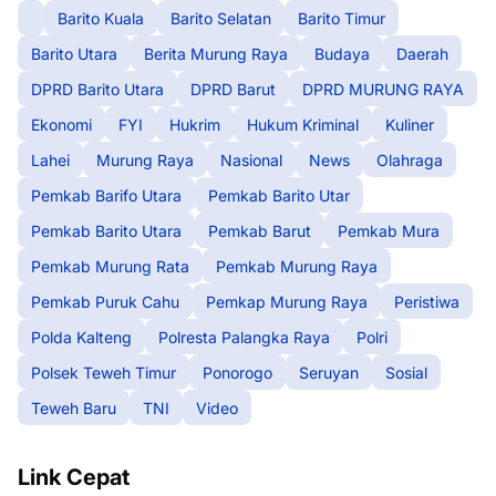
Barito Kuala
Barito Selatan
Barito Timur
Barito Utara
Berita Murung Raya
Budaya
Daerah
DPRD Barito Utara
DPRD Barut
DPRD MURUNG RAYA
Ekonomi
FYI
Hukrim
Hukum Kriminal
Kuliner
Lahei
Murung Raya
Nasional
News
Olahraga
Pemkab Barifo Utara
Pemkab Barito Utar
Pemkab Barito Utara
Pemkab Barut
Pemkab Mura
Pemkab Murung Rata
Pemkab Murung Raya
Pemkab Puruk Cahu
Pemkap Murung Raya
Peristiwa
Polda Kalteng
Polresta Palangka Raya
Polri
Polsek Teweh Timur
Ponorogo
Seruyan
Sosial
Teweh Baru
TNI
Video
Link Cepat