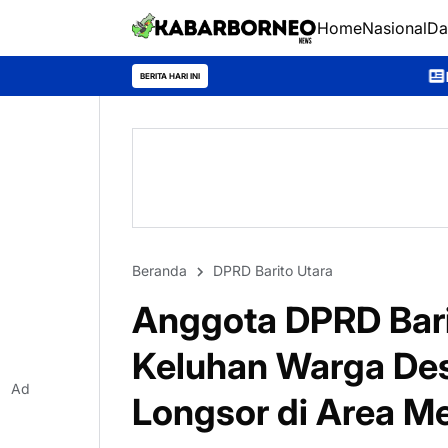
Home
Nasional
Da
Kapolres Murung Raya Pastikan S
BERITA HARI INI
Beranda
DPRD Barito Utara
Anggota DPRD Barit
Keluhan Warga Des
Ad
Longsor di Area M