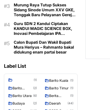
Murung Raya Tutup Sukses
Sidang Sinode Umum XXV GKE,
Tonggak Baru Pelayanan Gereja
Dimulai
Guru SDN 2 Kandui Ciptakan
KANDUI MAGIC SCIENCE BOX,
Inovasi Pembelajaran IPA
Berbasis Canva AI
Calon Bupati Dan Wakil Bupati
Mura Heriyus – Rahmanto bakal
didukung enam partai besar
Label List
(1)
Barito Kuala
(1)
Barito
Barito Timur
(2)
(1)
Selatan
Barito Utara
Berita
(6)
(1)
Murung
Budaya
Daerah
(2)
(44)
Raya