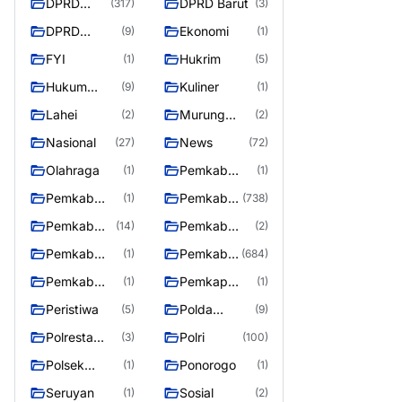
DPRD
DPRD Barut
(317)
(3)
Barito
DPRD
Ekonomi
(9)
(1)
Utara
MURUNG
FYI
Hukrim
(1)
(5)
RAYA
Hukum
Kuliner
(9)
(1)
Kriminal
Lahei
Murung
(2)
(2)
Raya
Nasional
News
(27)
(72)
Olahraga
Pemkab
(1)
(1)
Barifo Utara
Pemkab
Pemkab
(1)
(738)
Barito Utar
Barito
Pemkab
Pemkab
(14)
(2)
Utara
Barut
Mura
Pemkab
Pemkab
(1)
(684)
Murung Rata
Murung
Pemkab
Pemkap
(1)
(1)
Raya
Puruk Cahu
Murung
Peristiwa
Polda
(5)
(9)
Raya
Kalteng
Polresta
Polri
(3)
(100)
Palangka
Polsek
Ponorogo
(1)
(1)
Raya
Teweh Timur
Seruyan
Sosial
(1)
(2)