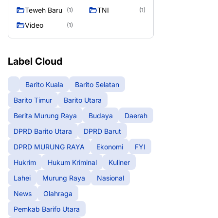
Teweh Baru
TNI
(1)
(1)
Video
(1)
Label Cloud
Barito Kuala
Barito Selatan
Barito Timur
Barito Utara
Berita Murung Raya
Budaya
Daerah
DPRD Barito Utara
DPRD Barut
DPRD MURUNG RAYA
Ekonomi
FYI
Hukrim
Hukum Kriminal
Kuliner
Lahei
Murung Raya
Nasional
News
Olahraga
Pemkab Barifo Utara