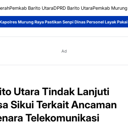
erah
Pemkab Barito Utara
DPRD Barito Utara
Pemkab Murung
enpi Dinas Personel Layak Pakai dan Tertib Administrasi
Wabup
Ad
o Utara Tindak Lanjuti
a Sikui Terkait Ancaman
enara Telekomunikasi