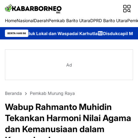
Home
Nasional
Daerah
Pemkab Barito Utara
DPRD Barito Utara
Pemk
al dan Waspadai Karhutla
Disdukcapil Murung Raya Catat IKM 9
BERITA HARI INI
Ad
Beranda
Pemkab Murung Raya
Wabup Rahmanto Muhidin
Tekankan Harmoni Nilai Agama
dan Kemanusiaan dalam