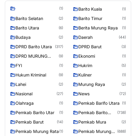
(1)
Barito Kuala
(1)
Barito Selatan
Barito Timur
(2)
(1)
Barito Utara
Berita Murung Raya
(6)
(1)
Budaya
Daerah
(2)
(44)
DPRD Barito Utara
DPRD Barut
(317)
(3)
DPRD MURUNG
Ekonomi
(9)
(1)
RAYA
FYI
Hukrim
(1)
(5)
Hukum Kriminal
Kuliner
(9)
(1)
Lahei
Murung Raya
(2)
(2)
Nasional
News
(27)
(72)
Olahraga
Pemkab Barifo Utara
(1)
(1)
Pemkab Barito Utar
Pemkab Barito
(1)
(738)
Utara
Pemkab Barut
Pemkab Mura
(14)
(2)
Pemkab Murung Rata
Pemkab Murung
(1)
(688)