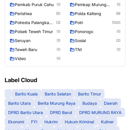
Raya
Pemkab Puruk Cahu
Pemkap Murung
(1)
(1)
Raya
Peristiwa
Polda Kalteng
(5)
(9)
Polresta Palangka
Polri
(3)
(100)
Raya
Polsek Teweh Timur
Ponorogo
(1)
(1)
Seruyan
Sosial
(1)
(2)
Teweh Baru
TNI
(1)
(1)
Video
(1)
Label Cloud
Barito Kuala
Barito Selatan
Barito Timur
Barito Utara
Berita Murung Raya
Budaya
Daerah
DPRD Barito Utara
DPRD Barut
DPRD MURUNG RAYA
Ekonomi
FYI
Hukrim
Hukum Kriminal
Kuliner