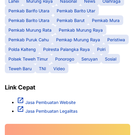
Lahei
Murung Raya
Nasional
News
Olahraga
Pemkab Barifo Utara
Pemkab Barito Utar
Pemkab Barito Utara
Pemkab Barut
Pemkab Mura
Pemkab Murung Rata
Pemkab Murung Raya
Pemkab Puruk Cahu
Pemkap Murung Raya
Peristiwa
Polda Kalteng
Polresta Palangka Raya
Polri
Polsek Teweh Timur
Ponorogo
Seruyan
Sosial
Teweh Baru
TNI
Video
Link Cepat
Jasa Pembuatan Website
Jasa Pembuatan Legalitas