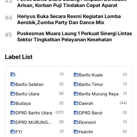
Arisan, Korban Puji Tindakan Cepat Aparat
Heriyus Buka Secara Resmi Kegiatan Lomba
Aerobik,Zumba Party Dan Dance Mix
Puskesmas Muara Laung 1 Perkuat Sinergi Lintas
Sektor Tingkatkan Pelayanan Kesehatan
Label List
(1)
Barito Kuala
(1)
Barito Selatan
Barito Timur
(2)
(1)
Barito Utara
Berita Murung Raya
(6)
(1)
Budaya
Daerah
(2)
(44)
DPRD Barito Utara
DPRD Barut
(317)
(3)
DPRD MURUNG
Ekonomi
(9)
(1)
RAYA
FYI
Hukrim
(1)
(5)