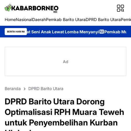
Home
Nasional
Daerah
Pemkab Barito Utara
DPRD Barito Utara
Pemk
ni Anak Lewat Lomba Menyanyi
Pemkab Murung Raya Perkuat Ko
BERITA HARI INI
Ad
Beranda
DPRD Barito Utara
DPRD Barito Utara Dorong
Optimalisasi RPH Muara Teweh
untuk Penyembelihan Kurban