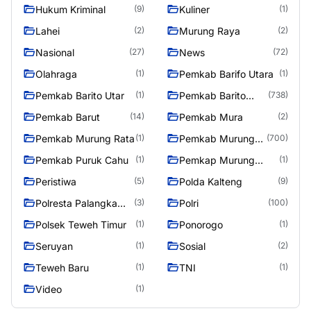
Hukum Kriminal
Kuliner
(9)
(1)
Lahei
Murung Raya
(2)
(2)
Nasional
News
(27)
(72)
Olahraga
Pemkab Barifo Utara
(1)
(1)
Pemkab Barito Utar
Pemkab Barito
(1)
(738)
Utara
Pemkab Barut
Pemkab Mura
(14)
(2)
Pemkab Murung Rata
Pemkab Murung
(1)
(700)
Raya
Pemkab Puruk Cahu
Pemkap Murung
(1)
(1)
Raya
Peristiwa
Polda Kalteng
(5)
(9)
Polresta Palangka
Polri
(3)
(100)
Raya
Polsek Teweh Timur
Ponorogo
(1)
(1)
Seruyan
Sosial
(1)
(2)
Teweh Baru
TNI
(1)
(1)
Video
(1)