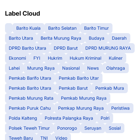
Label Cloud
Barito Kuala
Barito Selatan
Barito Timur
Barito Utara
Berita Murung Raya
Budaya
Daerah
DPRD Barito Utara
DPRD Barut
DPRD MURUNG RAYA
Ekonomi
FYI
Hukrim
Hukum Kriminal
Kuliner
Lahei
Murung Raya
Nasional
News
Olahraga
Pemkab Barifo Utara
Pemkab Barito Utar
Pemkab Barito Utara
Pemkab Barut
Pemkab Mura
Pemkab Murung Rata
Pemkab Murung Raya
Pemkab Puruk Cahu
Pemkap Murung Raya
Peristiwa
Polda Kalteng
Polresta Palangka Raya
Polri
Polsek Teweh Timur
Ponorogo
Seruyan
Sosial
Teweh Baru
TNI
Video