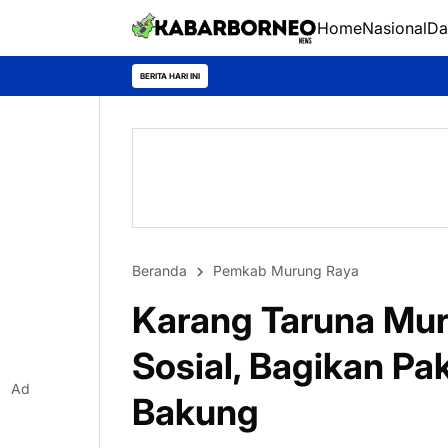
Home
Nasional
Da
Pertahankan Prestasi, S
BERITA HARI INI
Beranda
Pemkab Murung Raya
Karang Taruna Mur
Sosial, Bagikan Pa
Ad
Bakung