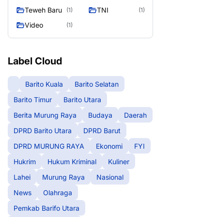
Teweh Baru
TNI
(1)
(1)
Video
(1)
Label Cloud
Barito Kuala
Barito Selatan
Barito Timur
Barito Utara
Berita Murung Raya
Budaya
Daerah
DPRD Barito Utara
DPRD Barut
DPRD MURUNG RAYA
Ekonomi
FYI
Hukrim
Hukum Kriminal
Kuliner
Lahei
Murung Raya
Nasional
News
Olahraga
Pemkab Barifo Utara