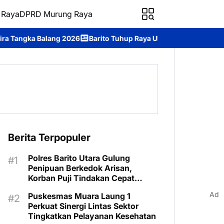
 Raya
DPRD Murung Raya
arito Tuhup Raya Ukir Prestasi, Juara I Tari Kreasi Festival Tira T
Berita Terpopuler
Polres Barito Utara Gulung
Penipuan Berkedok Arisan,
Korban Puji Tindakan Cepat
Aparat
Ad
Puskesmas Muara Laung 1
Perkuat Sinergi Lintas Sektor
Tingkatkan Pelayanan Kesehatan