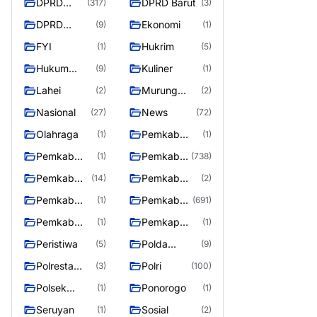
DPRD
DPRD Barut
(317)
(3)
Barito
DPRD
Ekonomi
(9)
(1)
Utara
MURUNG
FYI
Hukrim
(1)
(5)
RAYA
Hukum
Kuliner
(9)
(1)
Kriminal
Lahei
Murung
(2)
(2)
Raya
Nasional
News
(27)
(72)
Olahraga
Pemkab
(1)
(1)
Barifo Utara
Pemkab
Pemkab
(1)
(738)
Barito Utar
Barito
Pemkab
Pemkab
(14)
(2)
Utara
Barut
Mura
Pemkab
Pemkab
(1)
(691)
Murung Rata
Murung
Pemkab
Pemkap
(1)
(1)
Raya
Puruk Cahu
Murung
Peristiwa
Polda
(5)
(9)
Raya
Kalteng
Polresta
Polri
(3)
(100)
Palangka
Polsek
Ponorogo
(1)
(1)
Raya
Teweh Timur
Seruyan
Sosial
(1)
(2)