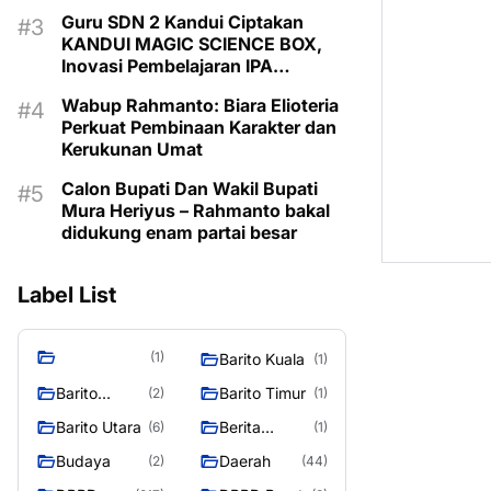
Guru SDN 2 Kandui Ciptakan
KANDUI MAGIC SCIENCE BOX,
Inovasi Pembelajaran IPA
Berbasis Canva AI
Wabup Rahmanto: Biara Elioteria
Perkuat Pembinaan Karakter dan
Kerukunan Umat
Calon Bupati Dan Wakil Bupati
Mura Heriyus – Rahmanto bakal
didukung enam partai besar
Label List
(1)
Barito Kuala
(1)
Barito
Barito Timur
(2)
(1)
Selatan
Barito Utara
Berita
(6)
(1)
Murung
Budaya
Daerah
(2)
(44)
Raya