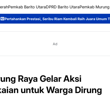
erah
Pemkab Barito Utara
DPRD Barito Utara
Pemkab Murung
eribu Riam Kembali Raih Juara Umum Tira Tangka Balang 2026
B
Ad
ung Raya Gelar Aksi
kaian untuk Warga Dirung