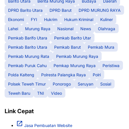
Barito Utara
Berita Murung Raya
Budaya
Daerah
DPRD Barito Utara
DPRD Barut
DPRD MURUNG RAYA
Ekonomi
FYI
Hukrim
Hukum Kriminal
Kuliner
Lahei
Murung Raya
Nasional
News
Olahraga
Pemkab Barifo Utara
Pemkab Barito Utar
Pemkab Barito Utara
Pemkab Barut
Pemkab Mura
Pemkab Murung Rata
Pemkab Murung Raya
Pemkab Puruk Cahu
Pemkap Murung Raya
Peristiwa
Polda Kalteng
Polresta Palangka Raya
Polri
Polsek Teweh Timur
Ponorogo
Seruyan
Sosial
Teweh Baru
TNI
Video
Link Cepat
Jasa Pembuatan Website