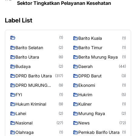
Sektor Tingkatkan Pelayanan Kesehatan
Label List
(1)
Barito Kuala
(1)
Barito Selatan
Barito Timur
(2)
(1)
Barito Utara
Berita Murung Raya
(6)
(1)
Budaya
Daerah
(2)
(44)
DPRD Barito Utara
DPRD Barut
(317)
(3)
DPRD MURUNG
Ekonomi
(9)
(1)
RAYA
FYI
Hukrim
(1)
(5)
Hukum Kriminal
Kuliner
(9)
(1)
Lahei
Murung Raya
(2)
(2)
Nasional
News
(27)
(72)
Olahraga
Pemkab Barifo Utara
(1)
(1)