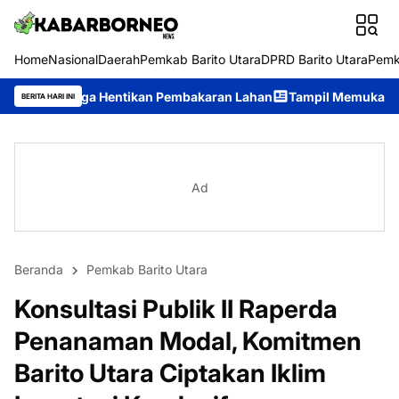
Home
Nasional
Daerah
Pemkab Barito Utara
DPRD Barito Utara
Pemk
Hentikan Pembakaran Lahan
Tampil Memukau, Seribu Riam Sabet 
BERITA HARI INI
Ad
Beranda
Pemkab Barito Utara
Konsultasi Publik II Raperda
Penanaman Modal, Komitmen
Barito Utara Ciptakan Iklim