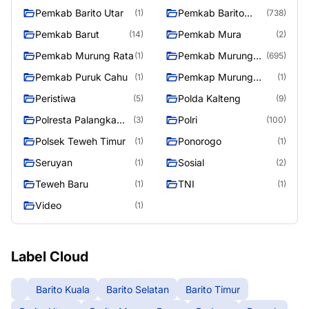
Pemkab Barito Utar
Pemkab Barito
(1)
(738)
Utara
Pemkab Barut
Pemkab Mura
(14)
(2)
Pemkab Murung Rata
Pemkab Murung
(1)
(695)
Raya
Pemkab Puruk Cahu
Pemkap Murung
(1)
(1)
Raya
Peristiwa
Polda Kalteng
(5)
(9)
Polresta Palangka
Polri
(3)
(100)
Raya
Polsek Teweh Timur
Ponorogo
(1)
(1)
Seruyan
Sosial
(1)
(2)
Teweh Baru
TNI
(1)
(1)
Video
(1)
Label Cloud
Barito Kuala
Barito Selatan
Barito Timur