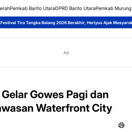
erah
Pemkab Barito Utara
DPRD Barito Utara
Pemkab Murung
ang 2026 Berakhir, Heriyus Ajak Masyarakat Jadikan Budaya sebag
Ad
a Gelar Gowes Pagi dan
awasan Waterfront City