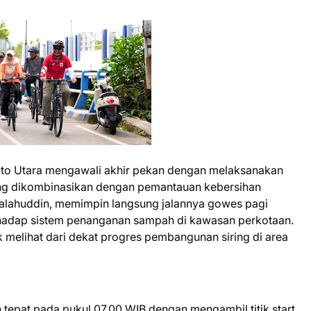
ito Utara mengawali akhir pekan dengan melaksanakan
ng dikombinasikan dengan pemantauan kebersihan
 Shalahuddin, memimpin langsung jalannya gowes pagi
erhadap sistem penanganan sampah di kawasan perkotaan.
k melihat dari dekat progres pembangunan siring di area
epat pada pukul 07.00 WIB dengan mengambil titik start