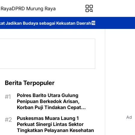
 Raya
DPRD Murung Raya
ai Kekuatan Daerah
Pertahankan Prestasi, Seribu Riam Kembali 
Berita Terpopuler
Polres Barito Utara Gulung
Penipuan Berkedok Arisan,
Korban Puji Tindakan Cepat
Aparat
Ad
Puskesmas Muara Laung 1
Perkuat Sinergi Lintas Sektor
Tingkatkan Pelayanan Kesehatan