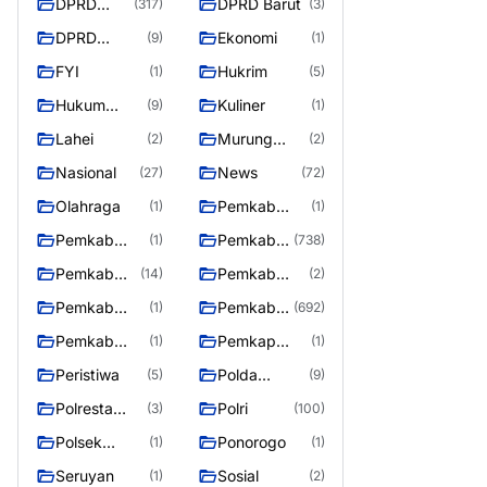
DPRD
DPRD Barut
(317)
(3)
Barito
DPRD
Ekonomi
(9)
(1)
Utara
MURUNG
FYI
Hukrim
(1)
(5)
RAYA
Hukum
Kuliner
(9)
(1)
Kriminal
Lahei
Murung
(2)
(2)
Raya
Nasional
News
(27)
(72)
Olahraga
Pemkab
(1)
(1)
Barifo Utara
Pemkab
Pemkab
(1)
(738)
Barito Utar
Barito
Pemkab
Pemkab
(14)
(2)
Utara
Barut
Mura
Pemkab
Pemkab
(1)
(692)
Murung Rata
Murung
Pemkab
Pemkap
(1)
(1)
Raya
Puruk Cahu
Murung
Peristiwa
Polda
(5)
(9)
Raya
Kalteng
Polresta
Polri
(3)
(100)
Palangka
Polsek
Ponorogo
(1)
(1)
Raya
Teweh Timur
Seruyan
Sosial
(1)
(2)