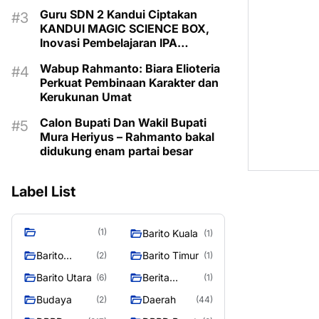
Guru SDN 2 Kandui Ciptakan
KANDUI MAGIC SCIENCE BOX,
Inovasi Pembelajaran IPA
Berbasis Canva AI
Wabup Rahmanto: Biara Elioteria
Perkuat Pembinaan Karakter dan
Kerukunan Umat
Calon Bupati Dan Wakil Bupati
Mura Heriyus – Rahmanto bakal
didukung enam partai besar
Label List
(1)
Barito Kuala
(1)
Barito
Barito Timur
(2)
(1)
Selatan
Barito Utara
Berita
(6)
(1)
Murung
Budaya
Daerah
(2)
(44)
Raya