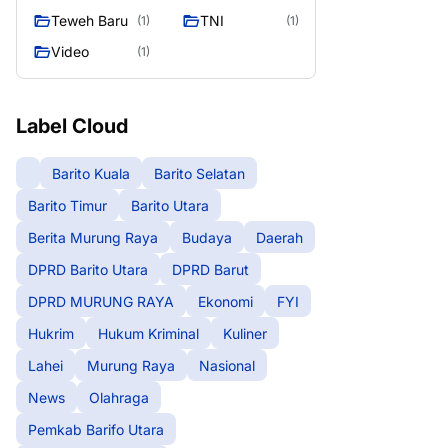
Teweh Baru
TNI
(1)
(1)
Video
(1)
Label Cloud
Barito Kuala
Barito Selatan
Barito Timur
Barito Utara
Berita Murung Raya
Budaya
Daerah
DPRD Barito Utara
DPRD Barut
DPRD MURUNG RAYA
Ekonomi
FYI
Hukrim
Hukum Kriminal
Kuliner
Lahei
Murung Raya
Nasional
News
Olahraga
Pemkab Barifo Utara