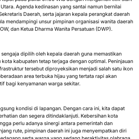
 Utara. Agenda kedinasan yang santai namun bernilai
i, Sekretaris Daerah, serta jajaran kepala perangkat daerah
pula mendampingi unsur pimpinan organisasi wanita daerah
 GOW, dan Ketua Dharma Wanita Persatuan (DWP).
sengaja dipilih oleh kepala daerah guna memastikan
bu kota kabupaten tetap terjaga dengan optimal. Peninjauan
rastruktur tersebut diproyeksikan menjadi salah satu ikon
eradaan area terbuka hijau yang tertata rapi akan
if bagi kenyamanan warga sekitar.
gsung kondisi di lapangan. Dengan cara ini, kita dapat
rhatian dan segera ditindaklanjuti. Kebersihan kota
gga perlu adanya sinergi antara pemerintah dan
njang rute, pimpinan daerah ini juga menyempatkan diri
pedagang serta warga yang sedang beraktivitas olahraga.