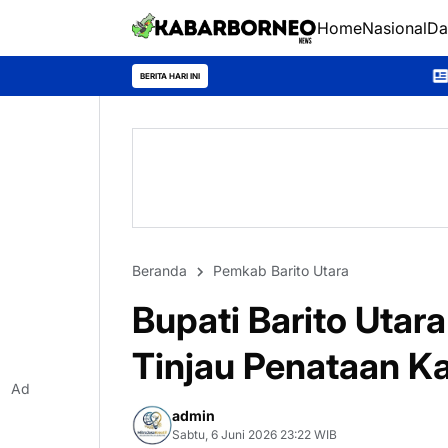
Home
Nasional
Da
Festival Tira Tangka Bal
BERITA HARI INI
Beranda
Pemkab Barito Utara
Bupati Barito Utar
Tinjau Penataan K
Ad
admin
Sabtu, 6 Juni 2026 23:22 WIB