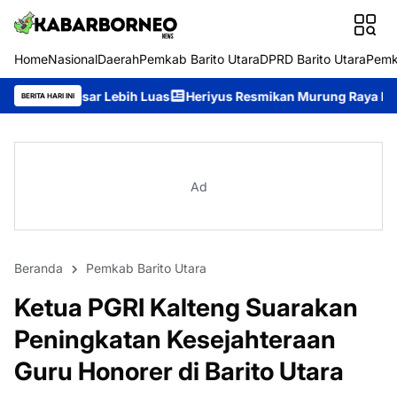
Home
Nasional
Daerah
Pemkab Barito Utara
DPRD Barito Utara
Pemk
bih Luas
Heriyus Resmikan Murung Raya Expo 2026, Ajak Masy
BERITA HARI INI
Ad
Beranda
Pemkab Barito Utara
Ketua PGRI Kalteng Suarakan
Peningkatan Kesejahteraan
Guru Honorer di Barito Utara