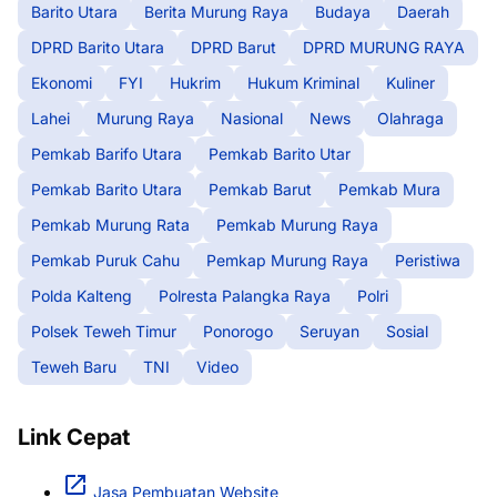
Barito Utara
Berita Murung Raya
Budaya
Daerah
DPRD Barito Utara
DPRD Barut
DPRD MURUNG RAYA
Ekonomi
FYI
Hukrim
Hukum Kriminal
Kuliner
Lahei
Murung Raya
Nasional
News
Olahraga
Pemkab Barifo Utara
Pemkab Barito Utar
Pemkab Barito Utara
Pemkab Barut
Pemkab Mura
Pemkab Murung Rata
Pemkab Murung Raya
Pemkab Puruk Cahu
Pemkap Murung Raya
Peristiwa
Polda Kalteng
Polresta Palangka Raya
Polri
Polsek Teweh Timur
Ponorogo
Seruyan
Sosial
Teweh Baru
TNI
Video
Link Cepat
Jasa Pembuatan Website