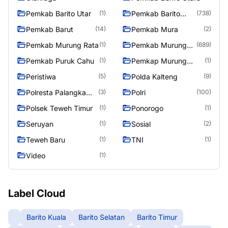
Pemkab Barito Utar
Pemkab Barito
(1)
(738)
Utara
Pemkab Barut
Pemkab Mura
(14)
(2)
Pemkab Murung Rata
Pemkab Murung
(1)
(689)
Raya
Pemkab Puruk Cahu
Pemkap Murung
(1)
(1)
Raya
Peristiwa
Polda Kalteng
(5)
(9)
Polresta Palangka
Polri
(3)
(100)
Raya
Polsek Teweh Timur
Ponorogo
(1)
(1)
Seruyan
Sosial
(1)
(2)
Teweh Baru
TNI
(1)
(1)
Video
(1)
Label Cloud
Barito Kuala
Barito Selatan
Barito Timur