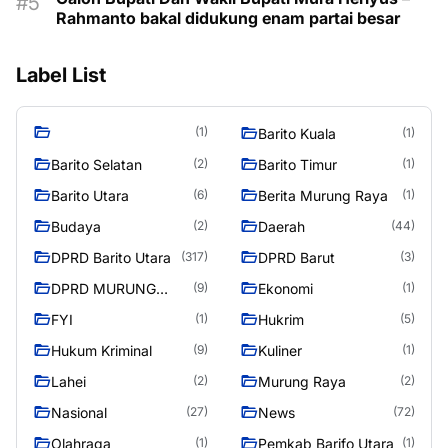
Rahmanto bakal didukung enam partai besar
Label List
(1)
Barito Kuala
(1)
Barito Selatan
Barito Timur
(2)
(1)
Barito Utara
Berita Murung Raya
(6)
(1)
Budaya
Daerah
(2)
(44)
DPRD Barito Utara
DPRD Barut
(317)
(3)
DPRD MURUNG
Ekonomi
(9)
(1)
RAYA
FYI
Hukrim
(1)
(5)
Hukum Kriminal
Kuliner
(9)
(1)
Lahei
Murung Raya
(2)
(2)
Nasional
News
(27)
(72)
Olahraga
Pemkab Barifo Utara
(1)
(1)